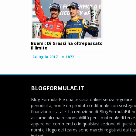
Buemi: Di Grassi ha oltrepassato
il limite
24 luglio 2017
1872
BLOGFORMULAE.IT
Blog Formula E è una testata online senza regolare
periodicità, non è un prodotto editoriale con sostegn
finanziario statale. La redazione di BlogFormulaE.it no
assume alcuna responsabilità per il materiale di terze
appare nei commenti o in qualsiasi sezione di questo s
nomi e i logo dei teams sono marchi registrati dai t
indicati.