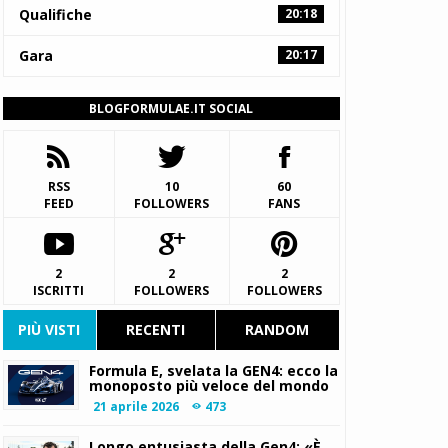
Qualifiche
20:18
Gara
20:17
BLOGFORMULAE.IT SOCIAL
RSS
10
60
FEED
FOLLOWERS
FANS
2
2
2
ISCRITTI
FOLLOWERS
FOLLOWERS
PIÙ VISTI
RECENTI
RANDOM
Formula E, svelata la GEN4: ecco la
monoposto più veloce del mondo
21 aprile 2026
473
Longo entusiasta della Gen4: «È