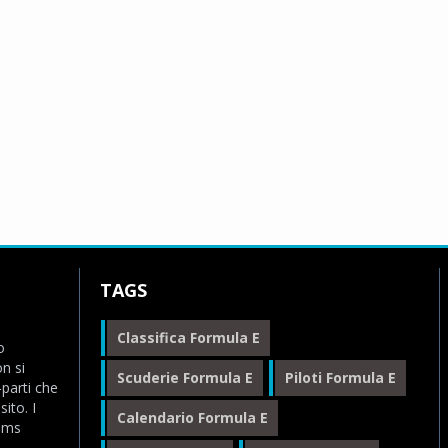
TAGS
Classifica Formula E
o
n si
Scuderie Formula E
Piloti Formula E
-parti che
ito. I
Calendario Formula E
eams