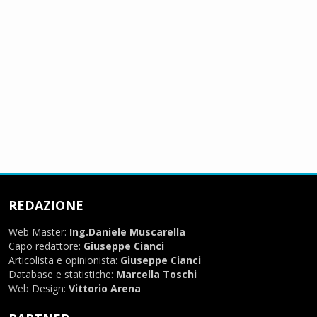
REDAZIONE
Web Master:
Ing.Daniele Muscarella
Capo redattore:
Giuseppe Cianci
Articolista e opinionista:
Giuseppe Cianci
Database e statistiche:
Marcella Toschi
Web Design:
Vittorio Arena