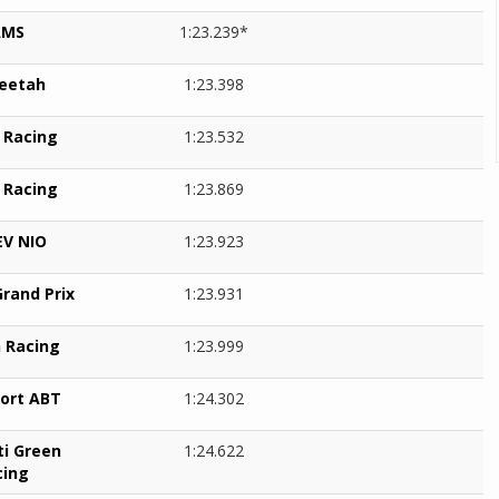
AMS
1:23.239*
eetah
1:23.398
 Racing
1:23.532
 Racing
1:23.869
EV NIO
1:23.923
Grand Prix
1:23.931
 Racing
1:23.999
port ABT
1:24.302
ti Green
1:24.622
cing