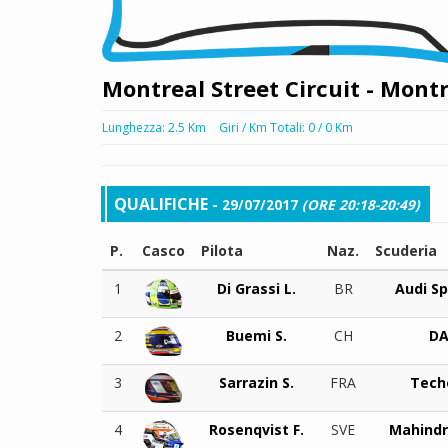
Montreal Street Circuit - Mont
Lunghezza: 2.5 Km
Giri / Km Totali: 0 / 0 Km
QUALIFICHE
- 29/07/2017
(ORE 20:18-20:49)
P.
Casco
Pilota
Naz.
Scuderia
1
Di Grassi L.
BR
Audi S
2
Buemi S.
CH
D
3
Sarrazin S.
FRA
Tech
4
Rosenqvist F.
SVE
Mahindr