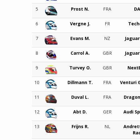
5
Prost N.
FRA
D
6
Vergne J.
FR
Tech
7
Evans M.
NZ
Jaguar
8
Carrol A.
GBR
Jaguar
9
Turvey O.
GBR
Next
10
Dillmann T.
FRA
Venturi 
11
Duval L.
FRA
Dragon
12
Abt D.
GER
Audi S
13
Frijns R.
NL
Andret
Ra