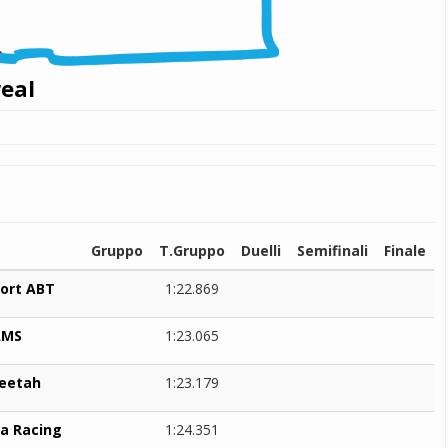
real
Gruppo
T.Gruppo
Duelli
Semifinali
Finale
port ABT
1:22.869
AMS
1:23.065
eetah
1:23.179
a Racing
1:24.351