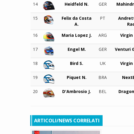
14
Heidfeld N.
GER
Mahindr
15
Felix da Costa
PT
Andret
A.
Ra
16
Maria Lopez J.
ARG
Virgin
17
Engel M.
GER
Venturi 
18
Bird S.
UK
Virgin
19
Piquet N.
BRA
Next
20
D'Ambrosio J.
BEL
Dragon
ARTICOLI/NEWS CORRELATI