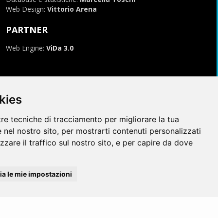
Web Design:
Vittorio Arena
PARTNER
Web Engine:
ViDa 3.0
kies
tre tecniche di tracciamento per migliorare la tua
 nel nostro sito, per mostrarti contenuti personalizzati
izzare il traffico sul nostro sito, e per capire da dove
996-2026, tutti i marchi appartengono ai rispettivi proprietari
a le mie impostazioni