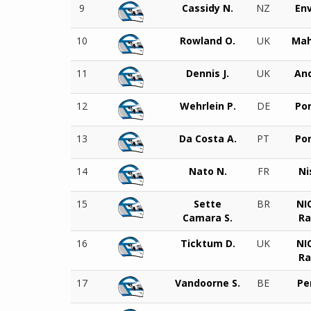
9
Cassidy N.
NZ
Env
10
Rowland O.
UK
Mah
11
Dennis J.
UK
And
12
Wehrlein P.
DE
Po
13
Da Costa A.
PT
Po
14
Nato N.
FR
Ni
15
Sette
BR
NI
Camara S.
Ra
16
Ticktum D.
UK
NI
Ra
17
Vandoorne S.
BE
Pe