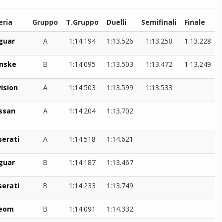
eria
Gruppo
T.Gruppo
Duelli
Semifinali
Finale
guar
A
1:14.194
1:13.526
1:13.250
1:13.228
nske
B
1:14.095
1:13.503
1:13.472
1:13.249
ision
A
1:14.503
1:13.599
1:13.533
ssan
A
1:14.204
1:13.702
erati
A
1:14.518
1:14.621
guar
B
1:14.187
1:13.467
erati
B
1:14.233
1:13.749
eom
B
1:14.091
1:14.332