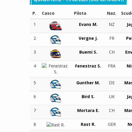
P.
Casco
Pilota
Naz.
Scud
1
Evans M.
NZ
Ja
2
Vergne J.
FR
Pe
3
Buemi S.
CH
Env
4
Fenestraz S.
FRA
Ni
5
Gunther M.
DE
Mas
6
Bird S.
UK
Ja
7
Mortara E.
CH
Mas
8
Rast R.
GER
N