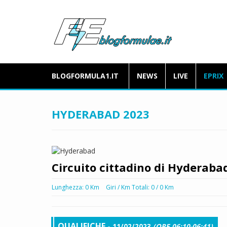
BLOGFORMULA1.IT
NEWS
LIVE
EPRIX
HYDERABAD 2023
Circuito cittadino di Hyderaba
Lunghezza: 0 Km
Giri / Km Totali: 0 / 0 Km
QUALIFICHE
- 11/02/2023
(ORE 06:10-06:41)