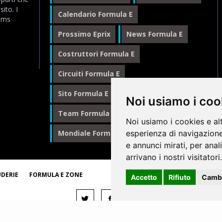
ito. I
Calendario Formula E
eams
Prossimo Eprix
News Formula E
Costruttori Formula E
Circuiti Formula E
Sito Formula E Italiano
Noi usiamo i coo
Team Formula E
Noi usiamo i cookies e al
esperienza di navigazione
Mondiale Formula E
Formula E
e annunci mirati, per anal
arrivano i nostri visitatori.
© 1
UDERIE
FORMULA E ZONE
Accetto
Rifiuto
Cambi