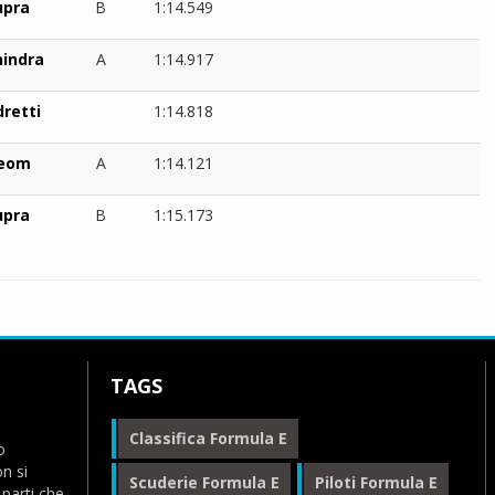
upra
B
1:14.549
indra
A
1:14.917
retti
1:14.818
eom
A
1:14.121
upra
B
1:15.173
TAGS
Classifica Formula E
o
n si
Scuderie Formula E
Piloti Formula E
-parti che