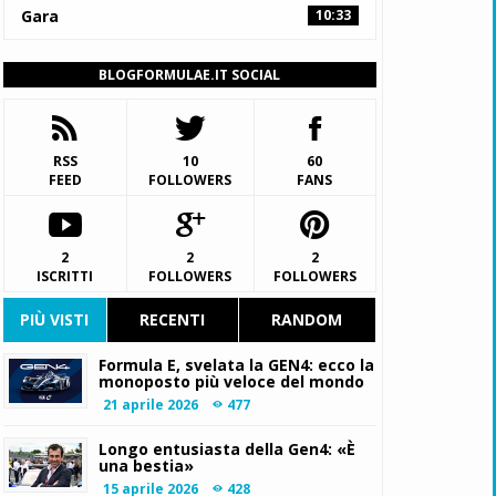
Gara
10:33
BLOGFORMULAE.IT SOCIAL
RSS
10
60
FEED
FOLLOWERS
FANS
2
2
2
ISCRITTI
FOLLOWERS
FOLLOWERS
PIÙ VISTI
RECENTI
RANDOM
Formula E, svelata la GEN4: ecco la
monoposto più veloce del mondo
21 aprile 2026
477
Longo entusiasta della Gen4: «È
una bestia»
15 aprile 2026
428