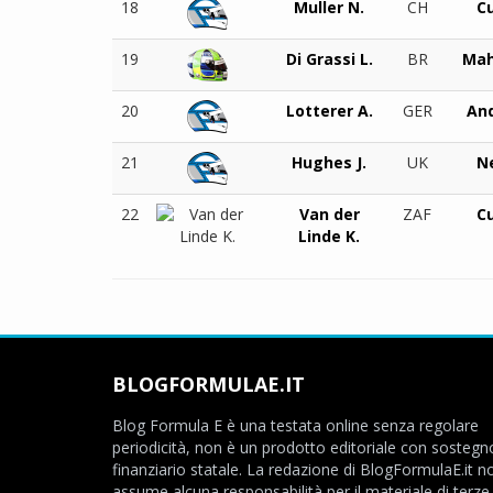
18
Muller N.
CH
C
19
Di Grassi L.
BR
Mah
20
Lotterer A.
GER
And
21
Hughes J.
UK
N
22
Van der
ZAF
C
Linde K.
BLOGFORMULAE.IT
Blog Formula E è una testata online senza regolare
periodicità, non è un prodotto editoriale con sostegn
finanziario statale. La redazione di BlogFormulaE.it no
assume alcuna responsabilità per il materiale di terze