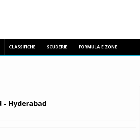
BlogFormulaE.it
CLASSIFICHE
SCUDERIE
FORMULA E ZONE
d - Hyderabad