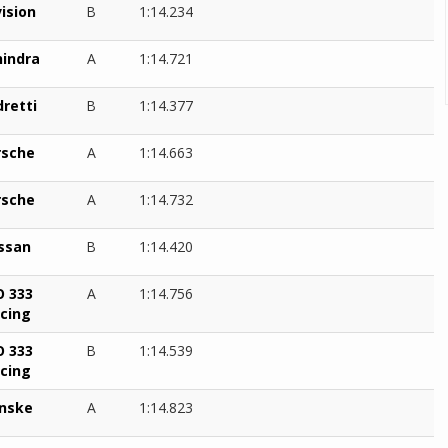
ision
B
1:14.234
indra
A
1:14.721
retti
B
1:14.377
rsche
A
1:14.663
rsche
A
1:14.732
ssan
B
1:14.420
O 333
A
1:14.756
cing
O 333
B
1:14.539
cing
nske
A
1:14.823