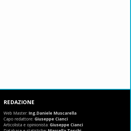
REDAZIONE
Web Master:
Ing.Daniele Muscarella
Capo redattore:
Giuseppe Cianci
Articolista e opinionista:
Giuseppe Cianci
Database e statistiche:
Marcella Toschi