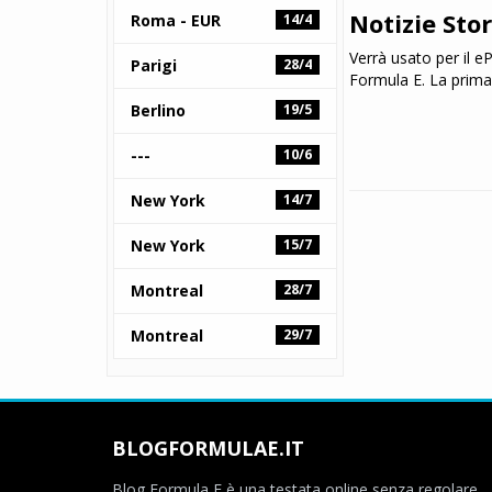
Notizie Sto
Roma - EUR
14/4
Verrà usato per il e
Parigi
28/4
Formula E. La prima 
Berlino
19/5
---
10/6
New York
14/7
New York
15/7
Montreal
28/7
Montreal
29/7
BLOGFORMULAE.IT
Blog Formula E è una testata online senza regolare