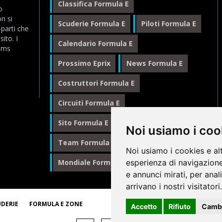
Classifica Formula E
o
n si
Scuderie Formula E
Piloti Formula E
-parti che
ito. I
Calendario Formula E
eams
Prossimo Eprix
News Formula E
Costruttori Formula E
Circuiti Formula E
Sito Formula E Italiano
Noi usiamo i coo
Team Formula E
Noi usiamo i cookies e al
Mondiale Formula E
esperienza di navigazione
Formula E
e annunci mirati, per anal
arrivano i nostri visitatori.
© 1
UDERIE
FORMULA E ZONE
Accetto
Rifiuto
Cambi