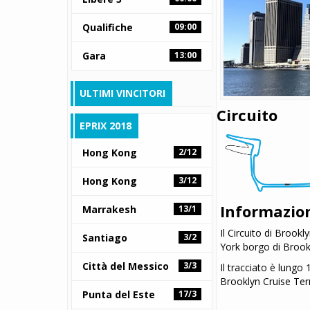
Qualifiche
09:00
Gara
13:00
ULTIMI VINCITORI
Circuito
EPRIX 2018
Hong Kong
2/12
Hong Kong
3/12
Informazio
Marrakesh
13/1
Il Circuito di Brookl
Santiago
3/2
York borgo di Brookl
Città del Messico
3/3
Il tracciato è lungo 
Brooklyn Cruise Ter
Punta del Este
17/3