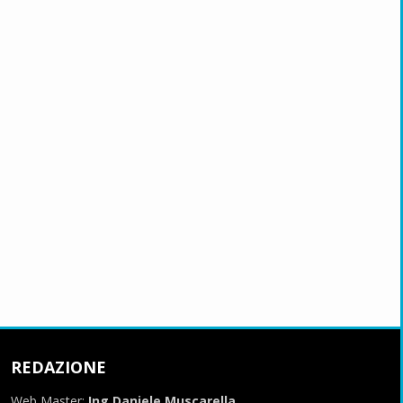
REDAZIONE
Web Master:
Ing.Daniele Muscarella