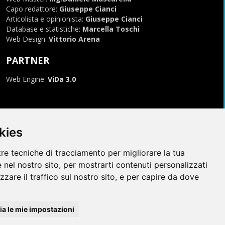
Capo redattore:
Giuseppe Cianci
Articolista e opinionista:
Giuseppe Cianci
Database e statistiche:
Marcella Toschi
Web Design:
Vittorio Arena
PARTNER
Web Engine:
ViDa 3.0
kies
tre tecniche di tracciamento per migliorare la tua
 nel nostro sito, per mostrarti contenuti personalizzati
izzare il traffico sul nostro sito, e per capire da dove
996-2026, tutti i marchi appartengono ai rispettivi proprietari
a le mie impostazioni