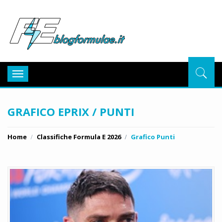
BlogFor
Toggle
navigation
GRAFICO EPRIX / PUNTI
Home
Classifiche Formula E 2026
Grafico Punti