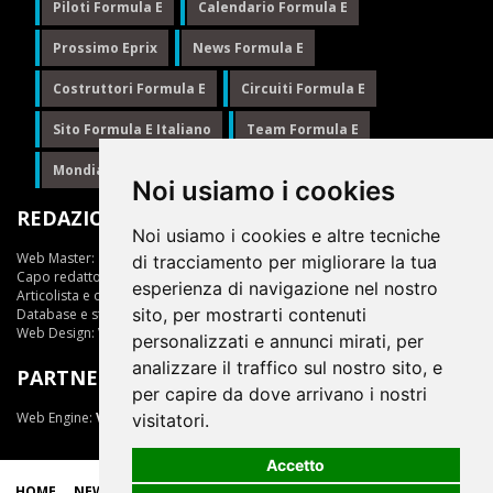
Piloti Formula E
Calendario Formula E
Prossimo Eprix
News Formula E
Costruttori Formula E
Circuiti Formula E
Sito Formula E Italiano
Team Formula E
Mondiale Formula E
Formula E
Noi usiamo i cookies
REDAZIONE
Noi usiamo i cookies e altre tecniche
Web Master:
Ing.Daniele Muscarella
di tracciamento per migliorare la tua
Capo redattore:
Giuseppe Cianci
esperienza di navigazione nel nostro
Articolista e opinionista:
Giuseppe Cianci
sito, per mostrarti contenuti
Database e statistiche:
Marcella Toschi
Web Design:
Vittorio Arena
personalizzati e annunci mirati, per
analizzare il traffico sul nostro sito, e
PARTNER
per capire da dove arrivano i nostri
Web Engine:
ViDa 3.0
visitatori.
Accetto
HOME
NEWS
LIVE
EPRIX
CLASSIFICHE
SCUDERIE