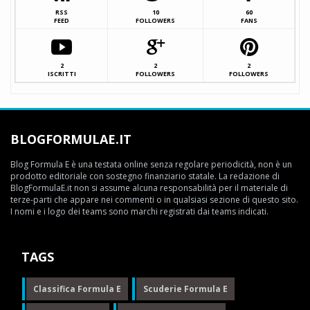
RSS
10
60
FEED
FOLLOWERS
FANS
2
2
2
ISCRITTI
FOLLOWERS
FOLLOWERS
BLOGFORMULAE.IT
Blog Formula E è una testata online senza regolare periodicità, non è un
prodotto editoriale con sostegno finanziario statale. La redazione di
BlogFormulaE.it non si assume alcuna responsabilità per il materiale di
terze-parti che appare nei commenti o in qualsiasi sezione di questo sito.
I nomi e i logo dei teams sono marchi registrati dai teams indicati.
TAGS
Classifica Formula E
Scuderie Formula E