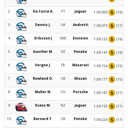
2
Da Costa A.
PT
Jaguar
1:09.060
(16)
3
Dennis J.
UK
Andretti
1:09.070
(17)
4
Eriksson J
SWE
Envision
1:09.132
(16)
5
Gunther M.
DE
Penske
1:09.147
(16)
6
Vergne J.
FR
Maserati
1:09.154
(15)
7
Rowland O.
UK
Nissan
1:09.177
(15)
8
Muller N.
CH
Porsche
1:09.187
(17)
9
Evans M.
NZ
Jaguar
1:09.193
(17)
10
Barnard T.
UK
Penske
1:09.224
(17)