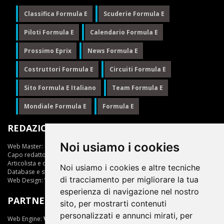
Classifica Formula E
Scuderie Formula E
Piloti Formula E
Calendario Formula E
Prossimo Eprix
News Formula E
Costruttori Formula E
Circuiti Formula E
Sito Formula E Italiano
Team Formula E
Mondiale Formula E
Formula E
REDAZIONE
Noi usiamo i cookies
Web Master:
Ing.Daniele Muscarella
Capo redattore:
Giuseppe Cianci
Articolista e opinionista:
Giuseppe Cianci
Noi usiamo i cookies e altre tecniche
Database e statistiche:
Marcella Toschi
di tracciamento per migliorare la tua
Web Design:
Vittorio Arena
esperienza di navigazione nel nostro
PARTNER
sito, per mostrarti contenuti
personalizzati e annunci mirati, per
Web Engine:
ViDa 3.0