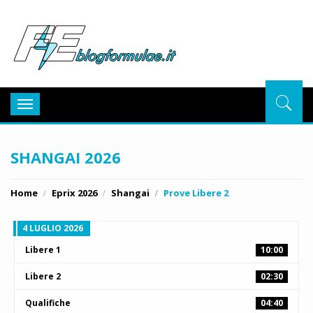
BlogFor
Toggle
navigation
SHANGAI 2026
Home
Eprix 2026
Shangai
Prove Libere 2
4 LUGLIO 2026
Libere 1
10:00
Libere 2
02:30
Qualifiche
04:40