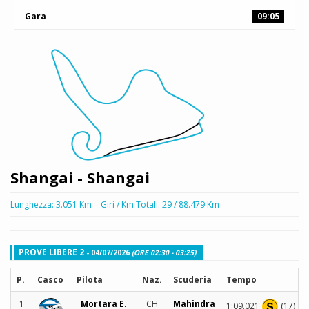
Gara
09:05
Shangai - Shangai
Lunghezza: 3.051 Km
Giri / Km Totali: 29 / 88.479 Km
PROVE LIBERE 2
- 04/07/2026
(ORE 02:30 - 03:25)
P.
Casco
Pilota
Naz.
Scuderia
Tempo
1
Mortara E.
CH
Mahindra
1:09.021
(17)