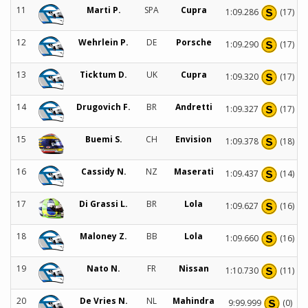
11
Marti P.
SPA
Cupra
1:09.286
(17)
12
Wehrlein P.
DE
Porsche
1:09.290
(17)
13
Ticktum D.
UK
Cupra
1:09.320
(17)
14
Drugovich F.
BR
Andretti
1:09.327
(17)
15
Buemi S.
CH
Envision
1:09.378
(18)
16
Cassidy N.
NZ
Maserati
1:09.437
(14)
17
Di Grassi L.
BR
Lola
1:09.627
(16)
18
Maloney Z.
BB
Lola
1:09.660
(16)
19
Nato N.
FR
Nissan
1:10.730
(11)
20
De Vries N.
NL
Mahindra
9:99.999
(0)