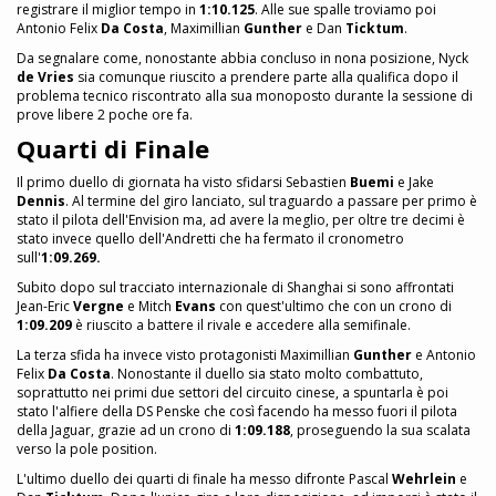
registrare il miglior tempo in
1:10.125
. Alle sue spalle troviamo poi
Antonio Felix
Da Costa
, Maximillian
Gunther
e Dan
Ticktum
.
Da segnalare come, nonostante abbia concluso in nona posizione, Nyck
de Vries
sia comunque riuscito a prendere parte alla qualifica dopo il
problema tecnico riscontrato alla sua monoposto durante la sessione di
prove libere 2 poche ore fa.
Quarti di Finale
Il primo duello di giornata ha visto sfidarsi Sebastien
Buemi
e Jake
Dennis
. Al termine del giro lanciato, sul traguardo a passare per primo è
stato il pilota dell'Envision ma, ad avere la meglio, per oltre tre decimi è
stato invece quello dell'Andretti che ha fermato il cronometro
sull'
1:09.269.
Subito dopo sul tracciato internazionale di Shanghai si sono affrontati
Jean-Eric
Vergne
e Mitch
Evans
con quest'ultimo che con un crono di
1:09.209
è riuscito a battere il rivale e accedere alla semifinale.
La terza sfida ha invece visto protagonisti Maximillian
Gunther
e Antonio
Felix
Da Costa
. Nonostante il duello sia stato molto combattuto,
soprattutto nei primi due settori del circuito cinese, a spuntarla è poi
stato l'alfiere della DS Penske che così facendo ha messo fuori il pilota
della Jaguar, grazie ad un crono di
1:09.188
, proseguendo la sua scalata
verso la pole position.
L'ultimo duello dei quarti di finale ha messo difronte Pascal
Wehrlein
e