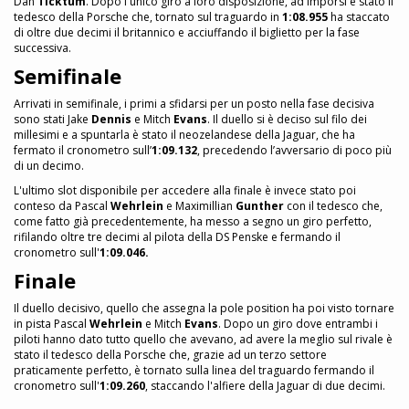
Dan
Ticktum
. Dopo l'unico giro a loro disposizione, ad imporsi è stato il
tedesco della Porsche che, tornato sul traguardo in
1:08.955
ha staccato
di oltre due decimi il britannico e acciuffando il biglietto per la fase
successiva.
Semifinale
Arrivati in semifinale, i primi a sfidarsi per un posto nella fase decisiva
sono stati Jake
Dennis
e Mitch
Evans
. Il duello si è deciso sul filo dei
millesimi e a spuntarla è stato il neozelandese della Jaguar, che ha
fermato il cronometro sull’
1:09.132
, precedendo l’avversario di poco più
di un decimo.
L'ultimo slot disponibile per accedere alla finale è invece stato poi
conteso da Pascal
Wehrlein
e Maximillian
Gunther
con il tedesco che,
come fatto già precedentemente, ha messo a segno un giro perfetto,
rifilando oltre tre decimi al pilota della DS Penske e fermando il
cronometro sull'
1:09.046.
Finale
Il duello decisivo, quello che assegna la pole position ha poi visto tornare
in pista Pascal
Wehrlein
e Mitch
Evans
. Dopo un giro dove entrambi i
piloti hanno dato tutto quello che avevano, ad avere la meglio sul rivale è
stato il tedesco della Porsche che, grazie ad un terzo settore
praticamente perfetto, è tornato sulla linea del traguardo fermando il
cronometro sull'
1:09.260
, staccando l'alfiere della Jaguar di due decimi.