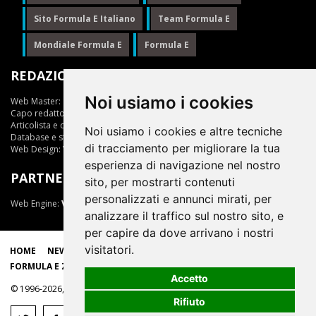
Sito Formula E Italiano
Team Formula E
Mondiale Formula E
Formula E
REDAZIONE
Noi usiamo i cookies
Web Master:
Ing.Daniele Muscarella
Capo redattore:
Giuseppe Cianci
Articolista e opinionista:
Giuseppe Cianci
Noi usiamo i cookies e altre tecniche
Database e statistiche:
Marcella Toschi
di tracciamento per migliorare la tua
Web Design:
Vittorio Arena
esperienza di navigazione nel nostro
PARTNER
sito, per mostrarti contenuti
personalizzati e annunci mirati, per
Web Engine:
ViDa 3.0
analizzare il traffico sul nostro sito, e
per capire da dove arrivano i nostri
visitatori.
HOME
NEWS
LIVE
EPRIX
CLASSIFICHE
SCUDERIE
FORMULA E ZONE
Accetto
© 1996-2026, tutti i marchi appartengono ai rispettivi proprietari
Rifiuto