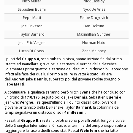
Nico Muller
Nick Cassidy
Sabastien Buemi
Nyck De Vries
Pepe Marti
Felipe Drugovich
Joel Eriksson
Dan Ticktum
Taylor Barnard
Maximillian Gunther
Jean-Eric Vergne
Norman Nato
Lucas Di Grassi
Zane Maloney
I piloti del
Gruppo A
, scesi subito in pista, hanno iniziato fin dal primo
istante ad inanellare giri veloci e alternarsi al vertice della classifica.
Solamente i primi quattro al termine dei dieci minuti disponibili accedono
infatti alla fase dei duelli. Il primo a salire in vetta è stato l'alfiere
dell'Andretti Jake
Dennis
, superato poi dal giovane rookie spagnolo
Pepe
Marti
.
A continuare la qualifica saranno però Mitch
Evans
che ha concluso con
un crono di
1:10.175
, seguito poi da Jake
Dennis
, Sebastien
Buemi
e
Jean-Eric
Vergne
. Tra quest'ultimo e il quinto classificato, ovvero il
giovane britannico della DS Penske Taylor
Barnard
, la colonnina dei
tempi segnalava un distacco di soli
4 millesimi.
Passati al
Gruppo B
, i restanti piloti si sono poi affrontati lungo le curve
dello Shanghai International Circuit e, al termine del tempo disponibile a
raggiungere la fase a duelli sono stati Pascal
Wehrlein
che ha fatto