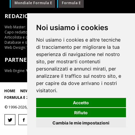
Mondiale Formula E
Formula E
REDAZIONE
Noi usiamo i cookies
Web Master:
Ing.Daniele Muscarella
Capo redattore:
Giuseppe Cianci
Articolista e opinionista:
Giuseppe Cianci
Noi usiamo i cookies e altre tecniche
Database e statistiche:
Marcella Toschi
di tracciamento per migliorare la tua
Web Design:
Vittorio Arena
esperienza di navigazione nel nostro
PARTNER
sito, per mostrarti contenuti
personalizzati e annunci mirati, per
Web Engine:
ViDa 3.0
analizzare il traffico sul nostro sito, e
per capire da dove arrivano i nostri
visitatori.
HOME
NEWS
LIVE
EPRIX
CLASSIFICHE
SCUDERIE
FORMULA E ZONE
Accetto
© 1996-2026, tutti i marchi appartengono ai rispettivi proprietari
Rifiuto
Cambia le mie impostazioni