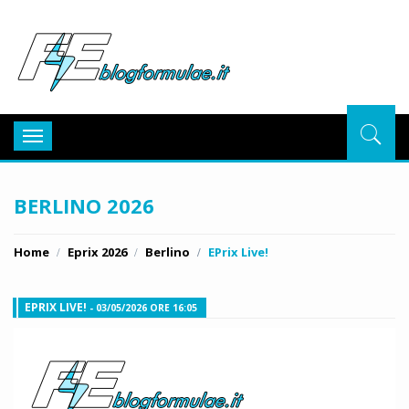
BlogFor
Toggle
navigation
BERLINO 2026
Home
Eprix 2026
Berlino
EPrix Live!
EPRIX LIVE!
- 03/05/2026 ORE 16:05