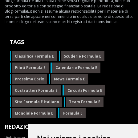
Blog Formula E è una testata online senza regolare periodicità, non è un
prodotto editoriale con sostegno finanziario statale. La redazione di
BlogFormulaE.it non si assume alcuna responsabilità per il materiale di
terze-parti che appare nei commenti o in qualsiasi sezione di questo sito.
I nomi e i logo dei teams sono marchi registrati dai teams indicati.
TAGS
Classifica Formula E
Scuderie Formula E
Piloti Formula E
Calendario Formula E
Prossimo Eprix
News Formula E
Costruttori Formula E
Circuiti Formula E
Sito Formula E Italiano
Team Formula E
Mondiale Formula E
Formula E
REDAZIONE
Web Master:
Ing.Daniele Muscarella