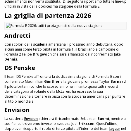
schieramento non verrà sostituita. Di seguito vi riportiamo tutte le line-up
ufficiali in vista della dodicesima stagione della Formula E.
La griglia di partenza 2026
Andretti
Con i colori della
scuderia
americana il prossimo anno debutterà, dopo
alcuni anni come terzo pilota in Formula 1, il brasiliano e campione di
Formula 2 Felipe
Drugovich
che sarà affiancato dal riconfermato Jake
Dennis
.
DS Penske
Il team DS Penske affronterà la dodicesima stagione di Formula E con il
confermato Maximillian
Günther
e la giovane promessa Taylor
Barnard
.
Il pilota britannico, che lo scorso anno ha infranto quasi tutti i record
della categoria al volante della McLaren, ha espresso la sua
determinazione a tornare in pista con la scuderia americana per puntare
al titolo mondiale.
Envision
La scuderia
Envision
schiererà il riconfermato Sebastian
Buemi
, mentre al
suo fianco troveremo invece lo svedese Joel
Eriksson
. Quest'ultimo,
dopo aver ricoperto il ruolo di terzo pilota all'interno del team
Jaguar
nel