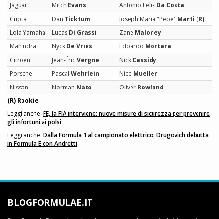
Jaguar
Mitch
Evans
Antonio Felix
Da Costa
Cupra
Dan
Ticktum
Joseph Maria "Pepe"
Marti (R)
Lola Yamaha
Lucas
Di Grassi
Zane
Maloney
Mahindra
Nyck
De Vries
Edoardo
Mortara
Citroen
Jean-Éric
Vergne
Nick
Cassidy
Porsche
Pascal
Wehrlein
Nico
Mueller
Nissan
Norman
Nato
Oliver
Rowland
(R) Rookie
Leggi anche:
FE, la FIA interviene: nuove misure di sicurezza per prevenire
gli infortuni ai polsi
Leggi anche:
Dalla Formula 1 al campionato elettrico: Drugovich debutta
in Formula E con Andretti
BLOGFORMULAE.IT