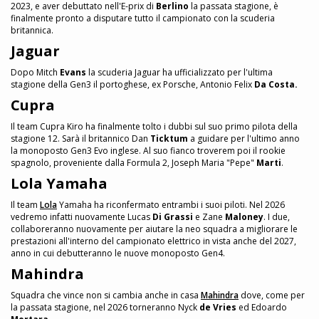
2023, e aver debuttato nell'E-prix di
Berlino
la passata stagione, è
finalmente pronto a disputare tutto il campionato con la scuderia
britannica.
Jaguar
Dopo Mitch
Evans
la scuderia Jaguar ha ufficializzato per l'ultima
stagione della Gen3 il portoghese, ex Porsche, Antonio Felix
Da Costa.
Cupra
Il team Cupra Kiro ha finalmente tolto i dubbi sul suo primo pilota della
stagione 12. Sarà il britannico Dan
Ticktum
a guidare per l'ultimo anno
la monoposto Gen3 Evo inglese. Al suo fianco troverem poi il rookie
spagnolo, proveniente dalla Formula 2, Joseph Maria "Pepe"
Marti
.
Lola Yamaha
Il team
Lola
Yamaha ha riconfermato entrambi i suoi piloti. Nel 2026
vedremo infatti nuovamente Lucas
Di Grassi
e Zane
Maloney
. I due,
collaboreranno nuovamente per aiutare la neo squadra a migliorare le
prestazioni all'interno del campionato elettrico in vista anche del 2027,
anno in cui debutteranno le nuove monoposto Gen4.
Mahindra
Squadra che vince non si cambia anche in casa
Mahindra
dove, come per
la passata stagione, nel 2026 torneranno Nyck
de Vries
ed Edoardo