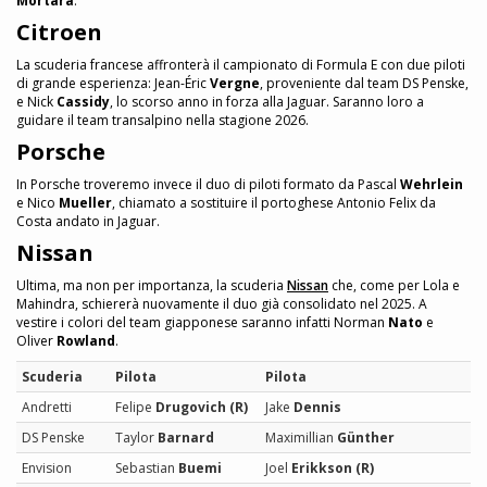
Mortara
.
Citroen
La scuderia francese affronterà il campionato di Formula E con due piloti
di grande esperienza: Jean-Éric
Vergne
, proveniente dal team DS Penske,
e Nick
Cassidy
, lo scorso anno in forza alla Jaguar. Saranno loro a
guidare il team transalpino nella stagione 2026.
Porsche
In Porsche troveremo invece il duo di piloti formato da Pascal
Wehrlein
e Nico
Mueller
, chiamato a sostituire il portoghese Antonio Felix da
Costa andato in Jaguar.
Nissan
Ultima, ma non per importanza, la scuderia
Nissan
che, come per Lola e
Mahindra, schiererà nuovamente il duo già consolidato nel 2025. A
vestire i colori del team giapponese saranno infatti Norman
Nato
e
Oliver
Rowland
.
Scuderia
Pilota
Pilota
Andretti
Felipe
Drugovich (R)
Jake
Dennis
DS Penske
Taylor
Barnard
Maximillian
Günther
Envision
Sebastian
Buemi
Joel
Erikkson (R)