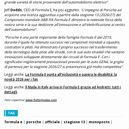
grande varietà di storie provenienti dall'automobilismo elettrico".
Jeff
Dodds
, CEO di Formula E, ha poi aggiunto:
"L'impegno di Porsche ad
acquisire una licenza aggiuntiva a partire dalla stagione 13 (2026/27) del
Campionato mondiale ABB FIA Formula E dimostra la notevole forza della
nostra serie e la sua dedizione all'innovazione e all'elettrificazione ai vertici
dell'automobilismo".
"Porsche è una parte importante della famiglia Formula E dal 2019,
durante il quale ha ottenuto successi nei campionati mondiali a squadre,
costruttori e piloti. Ha dimostrato il proprio successo nel trasferimento
della tecnologia dalle piste alle strade, con le sue auto stradali che vantano
innovazioni sviluppate direttamente dai circuiti di Formula E. Con i
significativi miglioramenti prestazionali previsti per le auto GEN4, la griglia
di partenza per la stagione 2026/27 si preannuncia già molto competitiva".
Leggi anche:
La Formula E punta all'inclusività e supera le disabilità: la
novità 2026 per i fan
Leggi anche:
Il Made in Italy arriva in Formula E grazie ad Andretti: tutti i
dettagli
Foto copertina
www.fiaformulae.com
TAG
formula e
|
porsche
|
ufficiale
|
stagione 13
|
monoposto
|