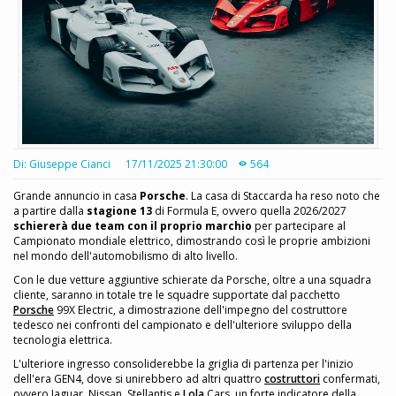
Di: Giuseppe Cianci
17/11/2025 21:30:00
564
Grande annuncio in casa
Porsche
. La casa di Staccarda ha reso noto che
a partire dalla
stagione 13
di Formula E, ovvero quella 2026/2027
schiererà due team con il proprio marchio
per partecipare al
Campionato mondiale elettrico, dimostrando così le proprie ambizioni
nel mondo dell'automobilismo di alto livello.
Con le due vetture aggiuntive schierate da Porsche, oltre a una squadra
cliente, saranno in totale tre le squadre supportate dal pacchetto
Porsche
99X Electric, a dimostrazione dell'impegno del costruttore
tedesco nei confronti del campionato e dell'ulteriore sviluppo della
tecnologia elettrica.
L'ulteriore ingresso consoliderebbe la griglia di partenza per l'inizio
dell'era GEN4, dove si unirebbero ad altri quattro
costruttori
confermati,
ovvero Jaguar, Nissan, Stellantis e
Lola
Cars, un forte indicatore della