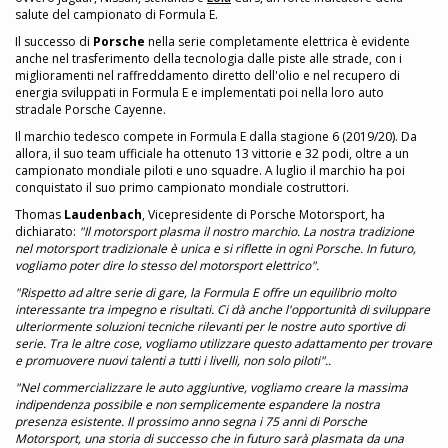
salute del campionato di Formula E.
Il successo di
Porsche
nella serie completamente elettrica è evidente
anche nel trasferimento della tecnologia dalle piste alle strade, con i
miglioramenti nel raffreddamento diretto dell'olio e nel recupero di
energia sviluppati in Formula E e implementati poi nella loro auto
stradale Porsche Cayenne.
Il marchio tedesco compete in Formula E dalla stagione 6 (2019/20). Da
allora, il suo team ufficiale ha ottenuto 13 vittorie e 32 podi, oltre a un
campionato mondiale piloti e uno squadre. A luglio il marchio ha poi
conquistato il suo primo campionato mondiale costruttori.
Thomas
Laudenbach
, Vicepresidente di Porsche Motorsport, ha
dichiarato:
"Il motorsport plasma il nostro marchio. La nostra tradizione
nel motorsport tradizionale è unica e si riflette in ogni Porsche. In futuro,
vogliamo poter dire lo stesso del motorsport elettrico".
"Rispetto ad altre serie di gare, la Formula E offre un equilibrio molto
interessante tra impegno e risultati. Ci dà anche l'opportunità di sviluppare
ulteriormente soluzioni tecniche rilevanti per le nostre auto sportive di
serie. Tra le altre cose, vogliamo utilizzare questo adattamento per trovare
e promuovere nuovi talenti a tutti i livelli, non solo piloti"..
"Nel commercializzare le auto aggiuntive, vogliamo creare la massima
indipendenza possibile e non semplicemente espandere la nostra
presenza esistente. Il prossimo anno segna i 75 anni di Porsche
Motorsport, una storia di successo che in futuro sarà plasmata da una