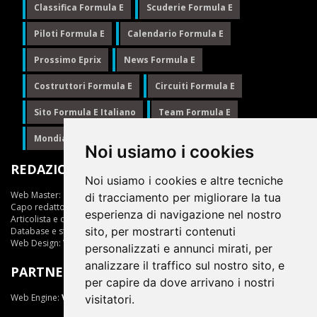
Classifica Formula E
Scuderie Formula E
Piloti Formula E
Calendario Formula E
Prossimo Eprix
News Formula E
Costruttori Formula E
Circuiti Formula E
Sito Formula E Italiano
Team Formula E
Mondiale Formula E
Formula E
Noi usiamo i cookies
REDAZIONE
Noi usiamo i cookies e altre tecniche
Web Master:
Ing.Daniele Muscarella
di tracciamento per migliorare la tua
Capo redattore:
Giuseppe Cianci
esperienza di navigazione nel nostro
Articolista e opinionista:
Giuseppe Cianci
sito, per mostrarti contenuti
Database e statistiche:
Marcella Toschi
Web Design:
Vittorio Arena
personalizzati e annunci mirati, per
analizzare il traffico sul nostro sito, e
PARTNER
per capire da dove arrivano i nostri
Web Engine:
ViDa 3.0
visitatori.