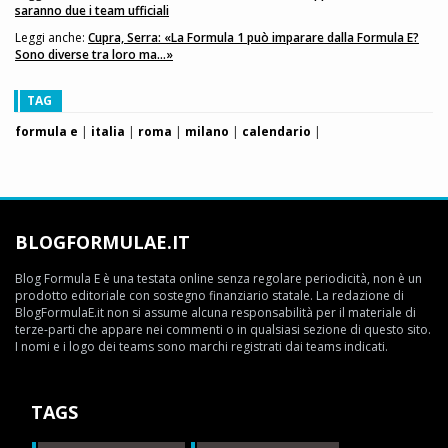
saranno due i team ufficiali
Leggi anche:
Cupra, Serra: «La Formula 1 può imparare dalla Formula E?
Sono diverse tra loro ma...»
TAG
formula e
|
italia
|
roma
|
milano
|
calendario
|
BLOGFORMULAE.IT
Blog Formula E è una testata online senza regolare periodicità, non è un
prodotto editoriale con sostegno finanziario statale. La redazione di
BlogFormulaE.it non si assume alcuna responsabilità per il materiale di
terze-parti che appare nei commenti o in qualsiasi sezione di questo sito.
I nomi e i logo dei teams sono marchi registrati dai teams indicati.
TAGS