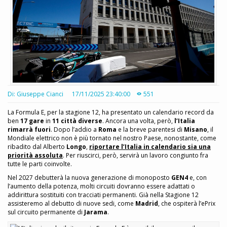
Di: Giuseppe Cianci
17/11/2025 23:40:00
551
La Formula E, per la stagione 12, ha presentato un calendario record da
ben
17 gare
in
11 città diverse
. Ancora una volta, però,
l’Italia
rimarrà fuori
. Dopo l’addio a
Roma
e la breve parentesi di
Misano
, il
Mondiale elettrico non è più tornato nel nostro Paese, nonostante, come
ribadito dal Alberto
Longo
,
riportare l’Italia in calendario sia una
priorità assoluta
. Per riuscirci, però, servirà un lavoro congiunto fra
tutte le parti coinvolte.
Nel 2027 debutterà la nuova generazione di monoposto
GEN4
e, con
l’aumento della potenza, molti circuiti dovranno essere adattati o
addirittura sostituiti con tracciati permanenti. Già nella Stagione 12
assisteremo al debutto di nuove sedi, come
Madrid
, che ospiterà l’ePrix
sul circuito permanente di
Jarama
.