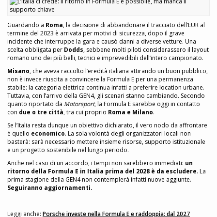
Guardando a
Roma
, la decisione di abbandonare il tracciato dell’EUR al
termine del 2023 è arrivata per motivi di sicurezza, dopo il grave
incidente che interruppe la gara e causò danni a diverse vetture. Una
scelta obbligata per
Dodds
, sebbene molti piloti considerassero il layout
romano uno dei più belli, tecnici e imprevedibili dell’intero campionato.
Misano
, che aveva raccolto l’eredità italiana attirando un buon pubblico,
non è invece riuscita a convincere la Formula E per una permanenza
stabile: la categoria elettrica continua infatti a preferire location urbane.
Tuttavia, con l’arrivo della GEN4, gli scenari stanno cambiando. Secondo
quanto riportato da
Motorsport
, la Formula E sarebbe oggi in contatto
con
due o tre città
, tra cui proprio
Roma e Milano
.
Se l’Italia resta dunque un obiettivo dichiarato, il vero nodo da affrontare
è quello
economico
. La sola volontà degli organizzatori locali non
basterà: sarà necessario mettere insieme risorse, supporto istituzionale
e un progetto sostenibile nel lungo periodo.
Anche nel caso di un accordo, i tempi non sarebbero immediati:
un
ritorno della Formula E in Italia prima del 2028 è da escludere
. La
prima stagione della GEN4 non contemplerà infatti nuove aggiunte.
Seguiranno aggiornamenti.
Leggi anche:
Porsche investe nella Formula E e raddoppia: dal 2027