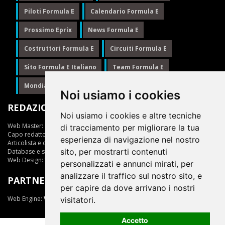
Piloti Formula E
Calendario Formula E
Prossimo Eprix
News Formula E
Costruttori Formula E
Circuiti Formula E
Sito Formula E Italiano
Team Formula E
Mondiale Formula E
Formula E
Noi usiamo i cookies
REDAZIONE
Noi usiamo i cookies e altre tecniche
Web Master:
Ing.Daniele Muscarella
di tracciamento per migliorare la tua
Capo redattore:
Giuseppe Cianci
esperienza di navigazione nel nostro
Articolista e opinionista:
Giuseppe Cianci
sito, per mostrarti contenuti
Database e statistiche:
Marcella Toschi
Web Design:
Vittorio Arena
personalizzati e annunci mirati, per
analizzare il traffico sul nostro sito, e
PARTNER
per capire da dove arrivano i nostri
Web Engine:
ViDa 3.0
visitatori.
Accetto