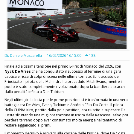
Di: Daniele Muscarella
16/05/2026 16:15:00
188
Finale ad altissima tensione nel primo E-Prix di Monaco del 2026, con
Nyck De Vries
che ha conquistato il successo al termine di una gara
caotica e ricca di colpi di scena nelle ultime tornate. Sul tracciato del
Principato il pilota della Mahindra ha preceduto Mitch Evans, mentre il
podio è stato completamente rivoluzionato dopo la bandiera a scacchi
dalla penalità inflitta a Dan Ticktum.
Negli ultimi giri la lotta per le prime posizioni si è trasformata in una vera
battaglia tra De Vries, Evans, Ticktum e António Félix Da Costa. Il pilota
della CUPRA Kiro, partito dalla pole position, era riuscito a superare Da
Costa sfruttando una migliore trazione in uscita dalla Rascasse, salvo poi
perdere terreno dopo aver consumato molta energia nel tentativo di
restare agganciato ai primi.
Il momento decisivo è arrivato alla chicane delle Piscine, dove Da Costa