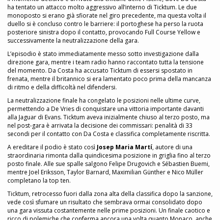
ha tentato un attacco molto aggressivo all’interno di Ticktum. Le due
monoposto si erano già sfiorate nel giro precedente, ma questa volta il
duello si è concluso contro le barriere: il portoghese ha perso la ruota
posteriore sinistra dopo il contatto, provocando Full Course Yellow e
successivamente la neutralizzazione della gara.
L’episodio è stato immediatamente messo sotto investigazione dalla
direzione gara, mentre i team radio hanno raccontato tutta la tensione
del momento. Da Costa ha accusato Ticktum di essersi spostato in
frenata, mentre il britannico si era lamentato poco prima della mancanza
di ritmo e della difficoltà nel difendersi.
La neutralizzazione finale ha congelato le posizioni nelle ultime curve,
permettendo a De Vries di conquistare una vittoria importante davanti
alla Jaguar di Evans. Ticktum aveva inizialmente chiuso al terzo posto, ma
nel post-gara è arrivata la decisione dei commissari: penalità di 33
secondi per il contatto con Da Costa e classifica completamente riscritta.
A ereditare il podio è stato così
Josep Maria Martí
, autore di una
straordinaria rimonta dalla quindicesima posizione in griglia fino al terzo
posto finale. Alle sue spalle salgono Felipe Drugovich e Sébastien Buemi,
mentre Joel Eriksson, Taylor Barnard, Maximilian Günther e Nico Müller
completano la top ten.
Ticktum, retrocesso fuori dalla zona alta della classifica dopo la sanzione,
vede così sfumare un risultato che sembrava ormai consolidato dopo
una gara vissuta costantemente nelle prime posizioni. Un finale caotico e
ricco di polemiche che conferma ancora una volta quanto Monaco, anche