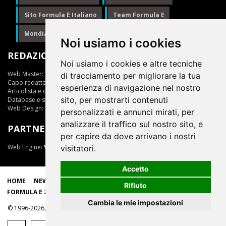
Sito Formula E Italiano
Team Formula E
Mondiale Formula E
Formula E
Noi usiamo i cookies
REDAZIONE
Noi usiamo i cookies e altre tecniche
Web Master:
Ing.Daniele Muscarella
di tracciamento per migliorare la tua
Capo redattore:
Giuseppe Cianci
esperienza di navigazione nel nostro
Articolista e opinionista:
Giuseppe Cianci
sito, per mostrarti contenuti
Database e statistiche:
Marcella Toschi
Web Design:
Vittorio Arena
personalizzati e annunci mirati, per
analizzare il traffico sul nostro sito, e
PARTNER
per capire da dove arrivano i nostri
Web Engine:
ViDa 3.0
visitatori.
Accetto
HOME
NEWS
LIVE
EPRIX
CLASSIFICHE
SCUDERIE
Rifiuto
FORMULA E ZONE
Cambia le mie impostazioni
© 1996-2026, tutti i marchi appartengono ai rispettivi proprietari