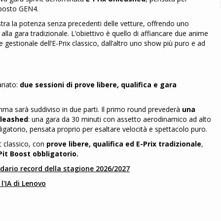
oposto GEN4.
tra la potenza senza precedenti delle vetture, offrendo uno
alla gara tradizionale. L’obiettivo è quello di affiancare due anime
estionale dell’E-Prix classico, dall’altro uno show più puro e ad
ariato:
due sessioni di prove libere, qualifica e gara
mma sarà suddiviso in due parti. Il primo round prevederà
una
Unleashed
: una gara da 30 minuti con assetto aerodinamico ad alto
igatorio, pensata proprio per esaltare velocità e spettacolo puro.
t classico, con
prove libere, qualifica ed E-Prix tradizionale
,
Pit Boost obbligatorio.
endario record della stagione 2026/2027
l'IA di Lenovo