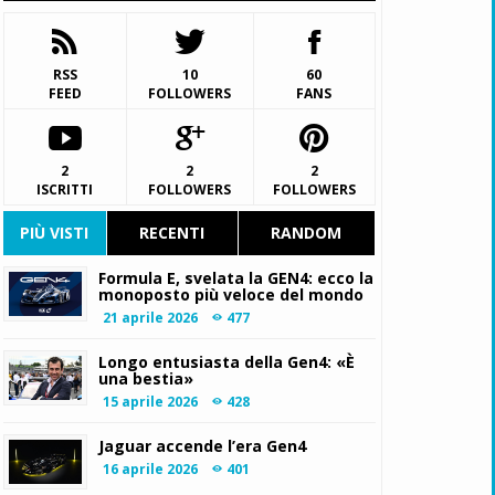
RSS
10
60
FEED
FOLLOWERS
FANS
2
2
2
ISCRITTI
FOLLOWERS
FOLLOWERS
PIÙ VISTI
RECENTI
RANDOM
Formula E, svelata la GEN4: ecco la
monoposto più veloce del mondo
21 aprile 2026
477
Longo entusiasta della Gen4: «È
una bestia»
15 aprile 2026
428
Jaguar accende l’era Gen4
16 aprile 2026
401