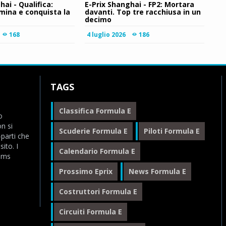
hai - Qualifica:
E-Prix Shanghai - FP2: Mortara
mina e conquista la
davanti. Top tre racchiusa in un
decimo
168
4 luglio 2026
186
TAGS
Classifica Formula E
o
n si
Scuderie Formula E
Piloti Formula E
-parti che
ito. I
Calendario Formula E
eams
Prossimo Eprix
News Formula E
Costruttori Formula E
Circuiti Formula E