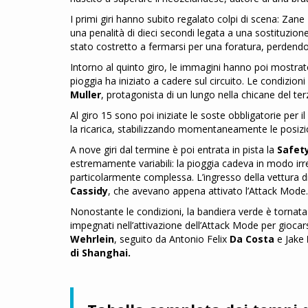
I primi giri hanno subito regalato colpi di scena: Zane
una penalità di dieci secondi legata a una sostituzio
stato costretto a fermarsi per una foratura, perdendo
Intorno al quinto giro, le immagini hanno poi mostrato i t
pioggia ha iniziato a cadere sul circuito. Le condizioni 
Muller
, protagonista di un lungo nella chicane del ter
Al giro 15 sono poi iniziate le soste obbligatorie per i
la ricarica, stabilizzando momentaneamente le posizi
A nove giri dal termine è poi entrata in pista la
Safet
estremamente variabili: la pioggia cadeva in modo irr
particolarmente complessa. L’ingresso della vettura d
Cassidy
, che avevano appena attivato l’Attack Mode.
Nonostante le condizioni, la bandiera verde è tornata a s
impegnati nell’attivazione dell’Attack Mode per giocars
Wehrlein
, seguito da Antonio Felix
Da Costa
e Jake
di Shanghai.