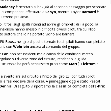
Maloney
è rientrato ai box già al secondo passaggio per scontare
ne di componenti effettuata a
Sanya
, mentre Taylor
Barnard
è
 terreno prezioso.
ifosi sugli spalti intenti ad aprire gli ombrelli: di lì a poco, la
insidiose hanno messo in difficoltà diversi piloti, tra cui Nico
zo settore che lo ha portato vicino alle barriere.
l Pit Boost: nel giro di poche tornate tutti i piloti hanno completato
oni, con
Wehrlein
ancora al comando del gruppo.
y Car
, non per incidenti ma a causa delle condizioni meteo
egolare su diverse zone del circuito, rendendo la guida
i sicurezza ha però penalizzato piloti come
Martí
,
Ticktum
e
ventolare sul circuito all’inizio del giro 23, con tutti i piloti
i le fasi decisive della corsa. A primeggiare oggi è stato Pascal
Dennis
. Di seguito vi riportiamo la
classifica
completa dell'
E-Prix