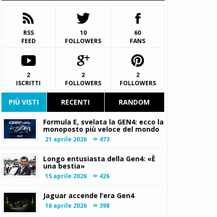
RSS
10
60
FEED
FOLLOWERS
FANS
2
2
2
ISCRITTI
FOLLOWERS
FOLLOWERS
PIÙ VISTI
RECENTI
RANDOM
Formula E, svelata la GEN4: ecco la
monoposto più veloce del mondo
21 aprile 2026
473
Longo entusiasta della Gen4: «È
una bestia»
15 aprile 2026
426
Jaguar accende l’era Gen4
16 aprile 2026
398