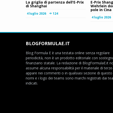
La griglia di partenza dell'E-Prix
E-Prix Shang
di Shanghai
Wehrlein do
pole in Cina
4 luglio 2026
124
4 luglio 2026
BLOGFORMULAE.IT
Blog Formula E è una testata online senza regolare
periodicità, non è un prodotto editoriale con sostegn
finanziario statale. La redazione di BlogFormulaE.it no
assume alcuna responsabilità per il materiale di terze
appare nei commenti o in qualsiasi sezione di questo s
nomi e i logo dei teams sono marchi registrati dai t
indicati.