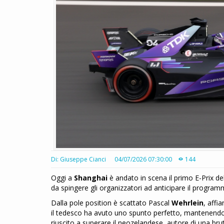
Di: Giuseppe Cianci
04/07/2026 07:30:00
144
Oggi a
Shanghai
è andato in scena il primo E-Prix del
da spingere gli organizzatori ad anticipare il programm
Dalla pole position è scattato Pascal
Wehrlein
, affi
il tedesco ha avuto uno spunto perfetto, mantenendo 
riuscito a superare il neozelandese, autore di una bru