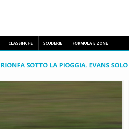
BlogFormulaE.it
CLASSIFICHE
SCUDERIE
FORMULA E ZONE
TRIONFA SOTTO LA PIOGGIA. EVANS SOL