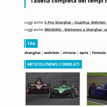
Tabella completa dei tempi 
Leggi anche:
E-Prix Shanghai - Qualifica: Wehrlein
Leggi anche:
BREAKING - Maltempo a Shanghai, c
TAG
shanghai
|
wehrlein
|
vittoria
|
eprix
|
formula
ARTICOLI/NEWS CORRELATI