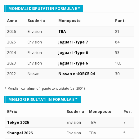
MONDIALI DISPUTATI IN FORMULA E *
Anno
Scuderia
Monoposto
Punti
2026
Envision
TBA
81
2025
Envision
Jaguar I-Type 7
84
2024
Envision
Jaguar I-Type 6
53
2023
Envision
Jaguar I-Type 6
105
2022
Nissan
Nissan e-4ORCE 04
30
* Mondiali con almeno 1 punto conquistato (dal 2001)
MIGLIORI RISULTATI IN FORMULA E *
EPrix
Scuderia
Monoposto
Pos.
Tokyo 2026
Envision
TBA
7
Shangai 2026
Envision
TBA
5