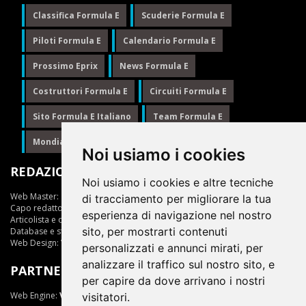
Classifica Formula E
Scuderie Formula E
Piloti Formula E
Calendario Formula E
Prossimo Eprix
News Formula E
Costruttori Formula E
Circuiti Formula E
Sito Formula E Italiano
Team Formula E
Mondiale Formula E
Formula E
Noi usiamo i cookies
REDAZIONE
Noi usiamo i cookies e altre tecniche
Web Master:
Ing.Daniele Muscarella
di tracciamento per migliorare la tua
Capo redattore:
Giuseppe Cianci
esperienza di navigazione nel nostro
Articolista e opinionista:
Giuseppe Cianci
sito, per mostrarti contenuti
Database e statistiche:
Marcella Toschi
Web Design:
Vittorio Arena
personalizzati e annunci mirati, per
analizzare il traffico sul nostro sito, e
PARTNER
per capire da dove arrivano i nostri
Web Engine:
ViDa 3.0
visitatori.