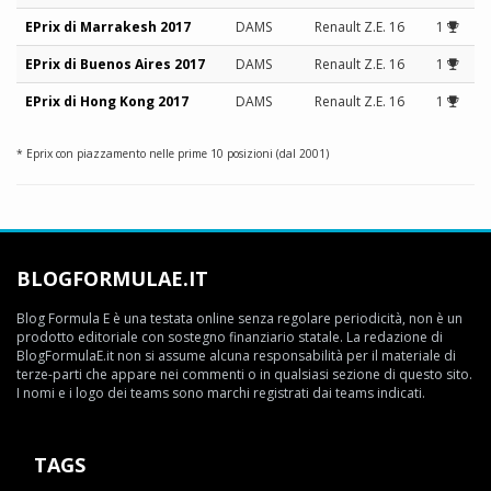
EPrix di Marrakesh 2017
DAMS
Renault Z.E. 16
1
EPrix di Buenos Aires 2017
DAMS
Renault Z.E. 16
1
EPrix di Hong Kong 2017
DAMS
Renault Z.E. 16
1
* Eprix con piazzamento nelle prime 10 posizioni (dal 2001)
BLOGFORMULAE.IT
Blog Formula E è una testata online senza regolare periodicità, non è un
prodotto editoriale con sostegno finanziario statale. La redazione di
BlogFormulaE.it non si assume alcuna responsabilità per il materiale di
terze-parti che appare nei commenti o in qualsiasi sezione di questo sito.
I nomi e i logo dei teams sono marchi registrati dai teams indicati.
TAGS