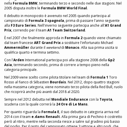
nella
Formula BMW
, terminando terzo e secondo nelle due stagioni. Nel
2005 disputa inoltre le
Formula BMW World Final
.
Il debutto in monoposto è avvenuto nel 2005 quando partecipa al
campionato di
Formula 3 spagnola
, prima di passare l'anno seguente
alla
F3 Euro Series
. Nell'inverno seguente partecipa anche all'
A1 Grand
Prix
, correndo per il team
A1 Team Switzerland
.
È nel 2007 che finalmente approda in
Formula 2
quando viene chiamato
dal team francese
ART Grand Prix
a sostituire l'infortunato Michael
Ammermüller
durante il
weekend
di
Monaco
. Alla sua prima uscita si
qualifica quarto e termina settimo.
Con l'
Arden
International partecipa poi alla stagione 2008 della
Gp2
Asia
, terminando secondo, prima di correre a tempo pieno nella
categoria principale.
Nel 2009 viene scelto come pilota titolare nel team di
Formula 1
Toro
Rosso al fianco di Sébastien
Bourdais
. Nel 2012, dopo quattro stagioni
nella massima categoria, viene nominato terzo pilota della Red Bull, ruolo
che ricoprirà anche più avanti dal 2018 al 2020.
Sempre nel 2012 debutta nel
Mondiale Endurance
con la
Toyota
,
scuderia con la quale correrà la
24 Ore di Le Mans
.
Per quanto riguarda la
Formula E
, il suo debutto in categoria arriva nel
2014 con il team
e.dams Renault
. Alla prima gara di Pechino è costretto
però al ritiro, mentre nella seconda riesce a salire sul gradino più basso
del podio. Per il resto del campionato ottiene 3 vittorie e altri podi, che