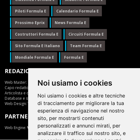
Piloti Formula E
Calendario Formula E
Prossimo Eprix
News Formula E
Costruttori Formula E
Circuiti Formula E
Sito Formula E Italiano
Team Formula E
Mondiale Formula E
Formula E
REDAZIONE
Noi usiamo i cookies
Web Master:
Ing.Daniele Muscarella
Capo redattore:
Giuseppe Cianci
Articolista e opinionista:
Giuseppe Cianci
Noi usiamo i cookies e altre tecniche
Database e statistiche:
Marcella Toschi
di tracciamento per migliorare la tua
Web Design:
Vittorio Arena
esperienza di navigazione nel nostro
PARTNER
sito, per mostrarti contenuti
personalizzati e annunci mirati, per
Web Engine:
ViDa 3.0
analizzare il traffico sul nostro sito, e