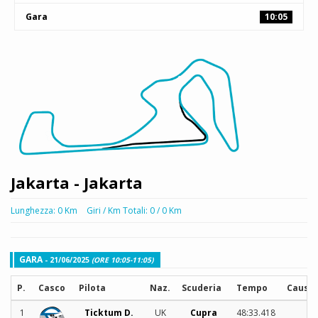
Gara
10:05
Jakarta - Jakarta
Lunghezza: 0 Km
Giri / Km Totali: 0 / 0 Km
GARA
- 21/06/2025
(ORE 10:05-11:05)
P.
Casco
Pilota
Naz.
Scuderia
Tempo
Causa 
1
Ticktum D.
UK
Cupra
48:33.418