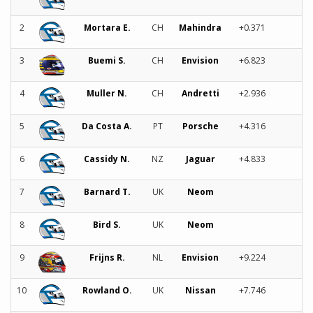
2
Mortara E.
CH
Mahindra
+0.371
3
Buemi S.
CH
Envision
+6.823
4
Muller N.
CH
Andretti
+2.936
5
Da Costa A.
PT
Porsche
+4.316
6
Cassidy N.
NZ
Jaguar
+4.833
7
Barnard T.
UK
Neom
8
Bird S.
UK
Neom
9
Frijns R.
NL
Envision
+9.224
10
Rowland O.
UK
Nissan
+7.746