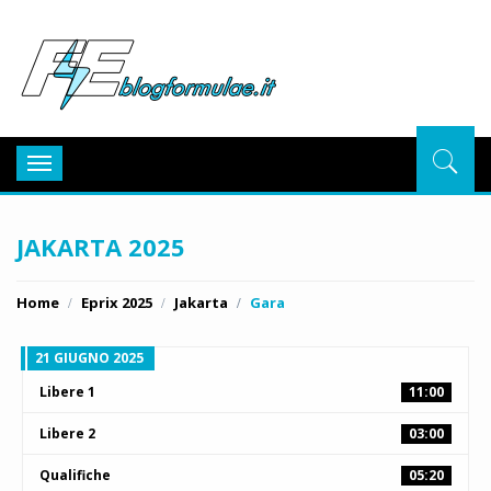
BlogFor
Toggle
navigation
JAKARTA 2025
Home
Eprix 2025
Jakarta
Gara
21 GIUGNO 2025
Libere 1
11:00
Libere 2
03:00
Qualifiche
05:20