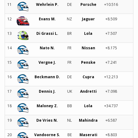
11
Wehrlein P.
DE
Porsche
+10.516
12
Evans M.
NZ
Jaguar
+8.509
13
Di Grassi L.
BR
Lola
+7.507
14
Nato N.
FR
Nissan
+8.175
15
Vergne J.
FR
Penske
+7.241
16
Beckmann D.
DE
Cupra
+12.213
17
Dennis J.
UK
Andretti
+7.098
18
Maloney Z.
BB
Lola
+34.737
19
De Vries N.
NL
Mahindra
+6.587
20
Vandoorne S.
BE
Maserati
+8.803