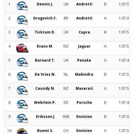
1
Dennis J.
UK
Andretti
B
1:07.579
2
Drugovich F.
BR
Andretti
A
1:07.337
3
Ticktum D.
UK
Cupra
B
1:07.576
4
Evans M.
NZ
Jaguar
A
1:07.504
5
Barnard T.
UK
Penske
A
1:07.459
6
De Vries N.
NL
Mahindra
B
1:07.551
7
Cassidy N.
NZ
Maserati
A
1:07.533
8
Wehrlein P.
DE
Porsche
B
1:07.496
9
Eriksson J
SWE
Envision
B
1:07.684
10
Buemi S.
CH
Envision
A
1:07.544