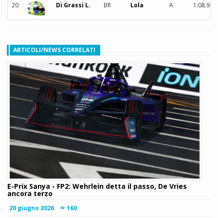
20
Di Grassi L.
BR
Lola
A
1:08.988
ARTICOLI/NEWS CORRELATI
E-Prix Sanya - FP2: Wehrlein detta il passo, De Vries
ancora terzo
20 giugno 2026
160