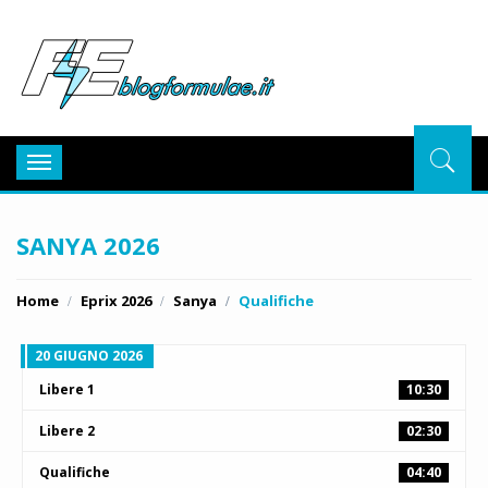
BlogFor
Toggle
navigation
SANYA 2026
Home
Eprix 2026
Sanya
Qualifiche
20 GIUGNO 2026
Libere 1
10:30
Libere 2
02:30
Qualifiche
04:40