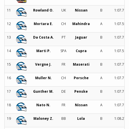
11
Rowland O.
UK
Nissan
B
1:07.712
12
Mortara E.
CH
Mahindra
A
1:07.553
13
Da Costa A.
PT
Jaguar
B
1:07.748
14
Marti P.
SPA
Cupra
A
1:07.596
15
Vergne J.
FR
Maserati
B
1:07.776
16
Muller N.
CH
Porsche
A
1:07.714
17
Gunther M.
DE
Penske
B
1:07.791
18
Nato N.
FR
Nissan
A
1:07.761
19
Maloney Z.
BB
Lola
B
1:08.271