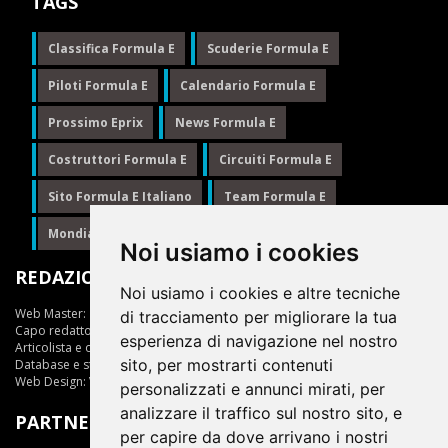
TAGS
Classifica Formula E
Scuderie Formula E
Piloti Formula E
Calendario Formula E
Prossimo Eprix
News Formula E
Costruttori Formula E
Circuiti Formula E
Sito Formula E Italiano
Team Formula E
Mondiale Formula E
Formula E
Noi usiamo i cookies
REDAZIONE
Noi usiamo i cookies e altre tecniche
Web Master:
Ing.Daniele Muscarella
di tracciamento per migliorare la tua
Capo redattore:
Giuseppe Cianci
esperienza di navigazione nel nostro
Articolista e opinionista:
Giuseppe Cianci
sito, per mostrarti contenuti
Database e statistiche:
Marcella Toschi
Web Design:
Vittorio Arena
personalizzati e annunci mirati, per
analizzare il traffico sul nostro sito, e
PARTNER
per capire da dove arrivano i nostri