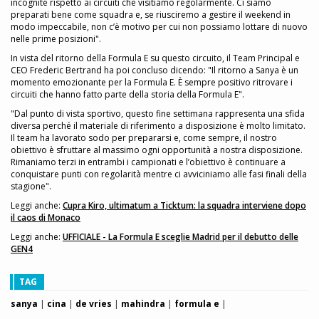
incognite rispetto ai circuiti che visitiamo regolarmente. Ci siamo
preparati bene come squadra e, se riusciremo a gestire il weekend in
modo impeccabile, non c’è motivo per cui non possiamo lottare di nuovo
nelle prime posizioni".
In vista del ritorno della Formula E su questo circuito, il Team Principal e
CEO Frederic Bertrand ha poi concluso dicendo: "Il ritorno a Sanya è un
momento emozionante per la Formula E. È sempre positivo ritrovare i
circuiti che hanno fatto parte della storia della Formula E".
"Dal punto di vista sportivo, questo fine settimana rappresenta una sfida
diversa perché il materiale di riferimento a disposizione è molto limitato.
Il team ha lavorato sodo per prepararsi e, come sempre, il nostro
obiettivo è sfruttare al massimo ogni opportunità a nostra disposizione.
Rimaniamo terzi in entrambi i campionati e l’obiettivo è continuare a
conquistare punti con regolarità mentre ci avviciniamo alle fasi finali della
stagione".
Leggi anche:
Cupra Kiro, ultimatum a Ticktum: la squadra interviene dopo
il caos di Monaco
Leggi anche:
UFFICIALE - La Formula E sceglie Madrid per il debutto delle
GEN4
TAG
sanya
|
cina
|
de vries
|
mahindra
|
formula e
|