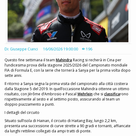
Di: Giuseppe Cianci
16/06/2026 19:00:00
196
Questo fine settimana il team
Mahindra
Racing si recherà in Cina per
l’undicesima prova della stagione 2025/2026 del Campionato mondiale
FIA di Formula E, con la serie che tornerà a Sanya per la prima volta dopo
sette anni.
Il ritorno a Sanya segna la prima visita del campionato alla città costiera
dalla Stagione 5 del 2019. In quell’occasione Mahindra ottenne un ottimo
risultato, con Jérôme d’Ambrosio e Pascal
Wehrlein
che si
classifica
rono
rispettivamente al sesto e al settimo posto, assicurando al team un
doppio piazzamento a punti.
I dettagli del circuito
Situato sull’isola di Hainan, il circuito di Haitang Bay, lungo 2,2 km,
presenta una successione di curve strette a 90 gradi e tornanti, affiancate
da lunghi rettilinei collegati da ampi tratti di ponte.