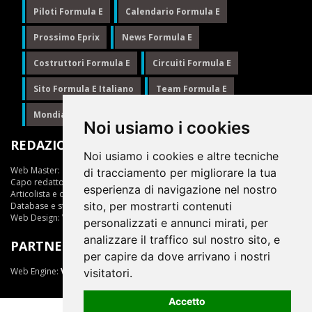
Piloti Formula E
Calendario Formula E
Prossimo Eprix
News Formula E
Costruttori Formula E
Circuiti Formula E
Sito Formula E Italiano
Team Formula E
Mondiale Formula E
Formula E
Noi usiamo i cookies
REDAZIONE
Noi usiamo i cookies e altre tecniche
Web Master:
Ing.Daniele Muscarella
di tracciamento per migliorare la tua
Capo redattore:
Giuseppe Cianci
esperienza di navigazione nel nostro
Articolista e opinionista:
Giuseppe Cianci
sito, per mostrarti contenuti
Database e statistiche:
Marcella Toschi
Web Design:
Vittorio Arena
personalizzati e annunci mirati, per
analizzare il traffico sul nostro sito, e
PARTNER
per capire da dove arrivano i nostri
Web Engine:
ViDa 3.0
visitatori.
Accetto