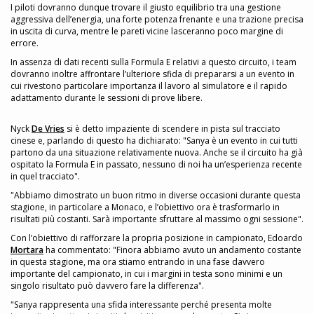
I piloti dovranno dunque trovare il giusto equilibrio tra una gestione
aggressiva dell’energia, una forte potenza frenante e una trazione precisa
in uscita di curva, mentre le pareti vicine lasceranno poco margine di
errore.
In assenza di dati recenti sulla Formula E relativi a questo circuito, i team
dovranno inoltre affrontare l’ulteriore sfida di prepararsi a un evento in
cui rivestono particolare importanza il lavoro al simulatore e il rapido
adattamento durante le sessioni di prove libere.
Nyck
De Vries
si è detto impaziente di scendere in pista sul tracciato
cinese e, parlando di questo ha dichiarato: "Sanya è un evento in cui tutti
partono da una situazione relativamente nuova. Anche se il circuito ha già
ospitato la Formula E in passato, nessuno di noi ha un’esperienza recente
in quel tracciato".
"Abbiamo dimostrato un buon ritmo in diverse occasioni durante questa
stagione, in particolare a Monaco, e l’obiettivo ora è trasformarlo in
risultati più costanti. Sarà importante sfruttare al massimo ogni sessione".
Con l’obiettivo di rafforzare la propria posizione in campionato, Edoardo
Mortara
ha commentato: "Finora abbiamo avuto un andamento costante
in questa stagione, ma ora stiamo entrando in una fase davvero
importante del campionato, in cui i margini in testa sono minimi e un
singolo risultato può davvero fare la differenza".
"Sanya rappresenta una sfida interessante perché presenta molte