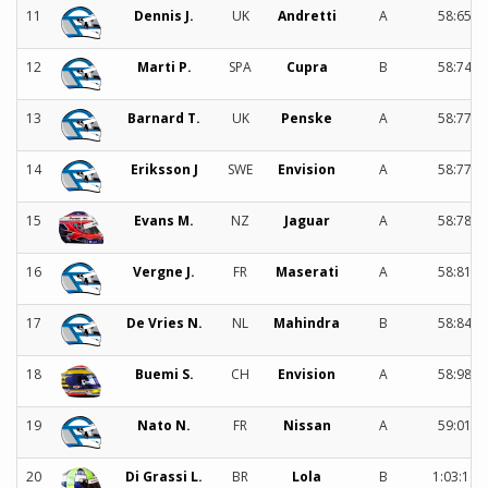
11
Dennis J.
UK
Andretti
A
58:654
12
Marti P.
SPA
Cupra
B
58:748
13
Barnard T.
UK
Penske
A
58:778
14
Eriksson J
SWE
Envision
A
58:779
15
Evans M.
NZ
Jaguar
A
58:787
16
Vergne J.
FR
Maserati
A
58:813
17
De Vries N.
NL
Mahindra
B
58:842
18
Buemi S.
CH
Envision
A
58:986
19
Nato N.
FR
Nissan
A
59:010
20
Di Grassi L.
BR
Lola
B
1:03:166