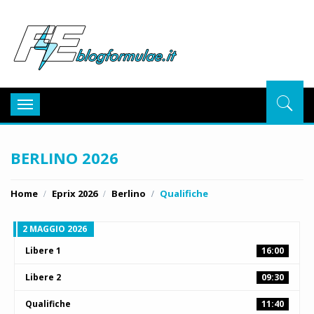
BlogFor
Toggle
navigation
BERLINO 2026
Home
Eprix 2026
Berlino
Qualifiche
2 MAGGIO 2026
Libere 1
16:00
Libere 2
09:30
Qualifiche
11:40