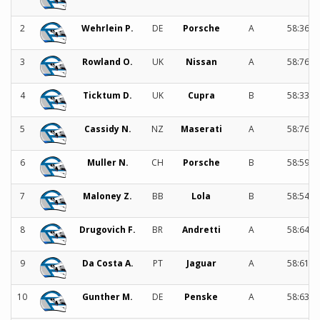
2
Wehrlein P.
DE
Porsche
A
58:369
3
Rowland O.
UK
Nissan
A
58:764
4
Ticktum D.
UK
Cupra
B
58:337
5
Cassidy N.
NZ
Maserati
A
58:768
6
Muller N.
CH
Porsche
B
58:590
7
Maloney Z.
BB
Lola
B
58:542
8
Drugovich F.
BR
Andretti
A
58:647
9
Da Costa A.
PT
Jaguar
A
58:614
10
Gunther M.
DE
Penske
A
58:638