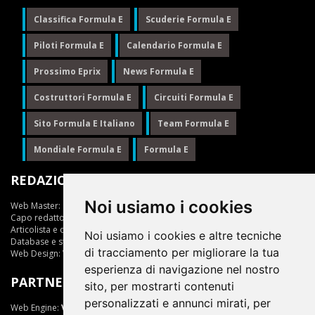
Classifica Formula E
Scuderie Formula E
Piloti Formula E
Calendario Formula E
Prossimo Eprix
News Formula E
Costruttori Formula E
Circuiti Formula E
Sito Formula E Italiano
Team Formula E
Mondiale Formula E
Formula E
REDAZIONE
Noi usiamo i cookies
Web Master:
Ing.Daniele Muscarella
Capo redattore:
Giuseppe Cianci
Articolista e opinionista:
Giuseppe Cianci
Noi usiamo i cookies e altre tecniche
Database e statistiche:
Marcella Toschi
di tracciamento per migliorare la tua
Web Design:
Vittorio Arena
esperienza di navigazione nel nostro
PARTNER
sito, per mostrarti contenuti
personalizzati e annunci mirati, per
Web Engine:
ViDa 3.0