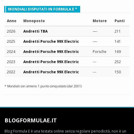
MONDIALI DISPUTATI IN FORMULA E *
Anno
Monoposto
Motore
Punti
2026
Andretti TBA
—-
211
2025
Andretti Porsche 99X Electric
—-
141
2024
Andretti Porsche 99X Electric
Porsche
169
2023
Andretti Porsche 99X Electric
---
252
2022
Andretti Porsche 99X Electric
---
150
* Mondiali con almeno 1 punto conquistato (dal 2001)
BLOGFORMULAE.IT
Blog Formula E è una testata online senza regolare periodicità, non è un