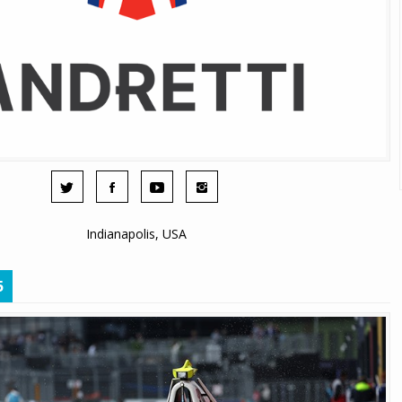
Indianapolis, USA
5