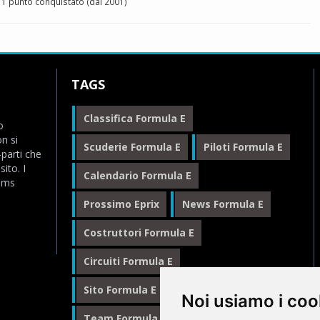
1 punto conquistato (dal 2001)
TAGS
Classifica Formula E
o
n si
Scuderie Formula E
Piloti Formula E
-parti che
ito. I
Calendario Formula E
eams
Prossimo Eprix
News Formula E
Costruttori Formula E
Circuiti Formula E
Sito Formula E Italiano
Noi usiamo i coo
Team Formula E