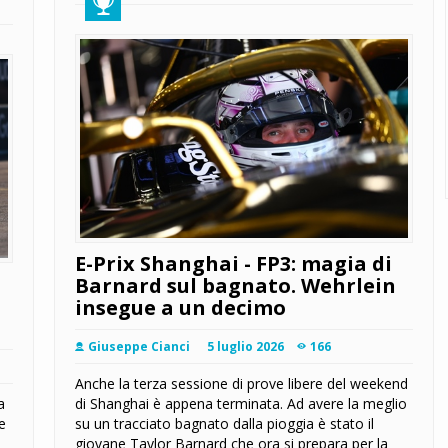
E-Prix Shanghai - FP3: magia di
Barnard sul bagnato. Wehrlein
insegue a un decimo
Giuseppe Cianci
5 luglio 2026
166
Anche la terza sessione di prove libere del weekend
a
di Shanghai è appena terminata. Ad avere la meglio
he
su un tracciato bagnato dalla pioggia è stato il
giovane Taylor Barnard che ora si prepara per la