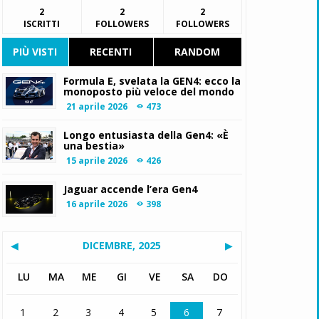
2
2
2
ISCRITTI
FOLLOWERS
FOLLOWERS
PIÙ VISTI
RECENTI
RANDOM
Formula E, svelata la GEN4: ecco la
monoposto più veloce del mondo
21 aprile 2026
473
Longo entusiasta della Gen4: «È
una bestia»
15 aprile 2026
426
Jaguar accende l’era Gen4
16 aprile 2026
398
◀
DICEMBRE, 2025
▶
LU
MA
ME
GI
VE
SA
DO
1
2
3
4
5
6
7