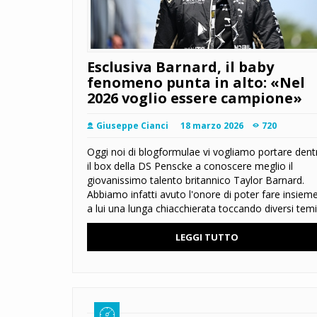
Esclusiva Barnard, il baby
fenomeno punta in alto: «Nel
2026 voglio essere campione»
Giuseppe Cianci
18 marzo 2026
720
Oggi noi di blogformulae vi vogliamo portare dent
il box della DS Penscke a conoscere meglio il
giovanissimo talento britannico Taylor Barnard.
Abbiamo infatti avuto l'onore di poter fare insiem
a lui una lunga chiacchierata toccando diversi temi
LEGGI TUTTO