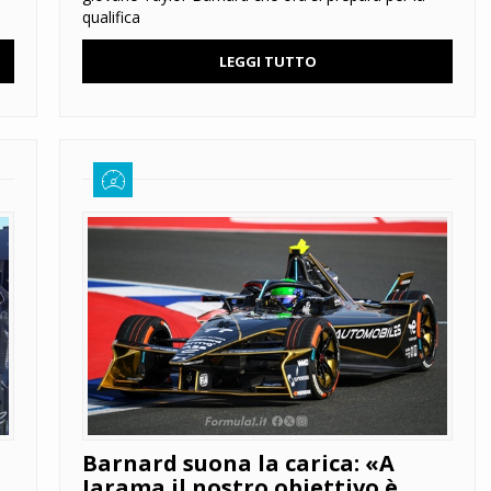
qualifica
LEGGI TUTTO
Barnard suona la carica: «A
Jarama il nostro obiettivo è