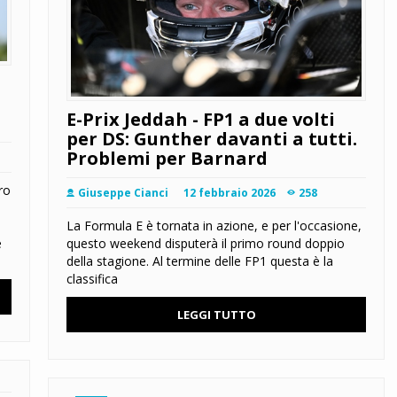
E-Prix Jeddah - FP1 a due volti
per DS: Gunther davanti a tutti.
Problemi per Barnard
ro
Giuseppe Cianci
12 febbraio 2026
258
La Formula E è tornata in azione, e per l'occasione,
e
questo weekend disputerà il primo round doppio
della stagione. Al termine delle FP1 questa è la
classifica
LEGGI TUTTO