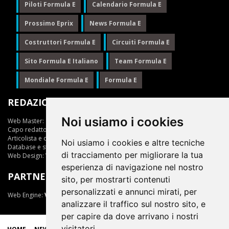
Piloti Formula E
Calendario Formula E
Prossimo Eprix
News Formula E
Costruttori Formula E
Circuiti Formula E
Sito Formula E Italiano
Team Formula E
Mondiale Formula E
Formula E
REDAZIONE
Noi usiamo i cookies
Web Master:
Ing.Daniele Muscarella
Capo redattore:
Giuseppe Cianci
Articolista e opinionista:
Giuseppe Cianci
Noi usiamo i cookies e altre tecniche
Database e statistiche:
Marcella Toschi
di tracciamento per migliorare la tua
Web Design:
Vittorio Arena
esperienza di navigazione nel nostro
PARTNER
sito, per mostrarti contenuti
personalizzati e annunci mirati, per
Web Engine:
ViDa 3.0
analizzare il traffico sul nostro sito, e
per capire da dove arrivano i nostri
visitatori.