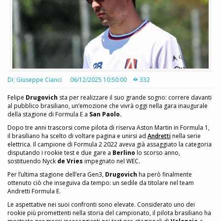
Di: Giuseppe Cianci
06/12/2025 10:50:00
332
Felipe
Drugovich
sta per realizzare il suo grande sogno: correre davanti
al pubblico brasiliano, un’emozione che vivrà oggi nella gara inaugurale
della stagione di Formula E a
San Paolo.
Dopo tre anni trascorsi come pilota di riserva Aston Martin in Formula 1,
il brasiliano ha scelto di voltare pagina e unirsi ad
Andretti
nella serie
elettrica. Il campione di Formula 2 2022 aveva già assaggiato la categoria
disputando i rookie test e due gare a
Berlino
lo scorso anno,
sostituendo Nyck
de Vries
impegnato nel WEC.
Per l’ultima stagione dell’era Gen3,
Drugovich
ha però finalmente
ottenuto ciò che inseguiva da tempo: un sedile da titolare nel team
Andretti Formula E.
Le aspettative nei suoi confronti sono elevate. Considerato uno dei
rookie più promettenti nella storia del campionato, il pilota brasiliano ha