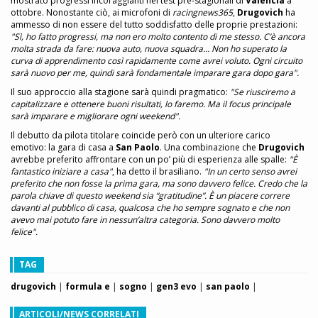
mostrato progressi incoraggianti nei test pre-stagionali di
Valencia
a
ottobre. Nonostante ciò, ai microfoni di
racingnews365
,
Drugovich
ha
ammesso di non essere del tutto soddisfatto delle proprie prestazioni:
"Sì, ho fatto progressi, ma non ero molto contento di me stesso. C’è ancora
molta strada da fare: nuova auto, nuova squadra… Non ho superato la
curva di apprendimento così rapidamente come avrei voluto. Ogni circuito
sarà nuovo per me, quindi sarà fondamentale imparare gara dopo gara".
Il suo approccio alla stagione sarà quindi pragmatico:
"Se riusciremo a
capitalizzare e ottenere buoni risultati, lo faremo. Ma il focus principale
sarà imparare e migliorare ogni weekend".
Il debutto da pilota titolare coincide però con un ulteriore carico
emotivo: la gara di casa a
San Paolo
. Una combinazione che
Drugovich
avrebbe preferito affrontare con un po’ più di esperienza alle spalle:
"È
fantastico iniziare a casa"
, ha detto il brasiliano.
"In un certo senso avrei
preferito che non fosse la prima gara, ma sono davvero felice. Credo che la
parola chiave di questo weekend sia “gratitudine”. È un piacere correre
davanti al pubblico di casa, qualcosa che ho sempre sognato e che non
avevo mai potuto fare in nessun’altra categoria. Sono davvero molto
felice".
TAG
drugovich
|
formula e
|
sogno
|
gen3 evo
|
san paolo
|
ARTICOLI/NEWS CORRELATI