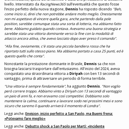
livello. Intervistato da
RacingNews365
sull’eventualità che questo fosse
l’inizio perfetto della nuova stagione,
Dennis
ha risposto dicendo
"Beh,
come inizio sì, direi che non potrebbe andare molto meglio. Onestamente
non mi aspettavo di vincere quella gara, anche partendo dalla pole
position, sarebbe comunque stata una sorta di lotteria, ma abbiamo fatto
bene. Abbiamo guidato quando contava. Avevamo una buona strategia e
sarebbe stata una vittoria dominante verso la fine con la modalità di
attacco ancora attiva, che avevo lasciato dopo aver preso il comando".
"Alla fine, ovviamente, c'è stata una piccola bandiera rossa che ha
riportato tutti sullo stesso piano. Ma abbiamo portato a casa 25 punti, ed è
questo quello che conta".
Nonostante la prestazione dominante in Brasile,
Dennis
sa che non
bisogna lasciarsi trasportare dall'entusiasmo. All'inizio del 2024, aveva
conquistato una straordinaria vittoria a
Diriyah
con ben 13 secondi di
vantaggio, prima di attraversare un periodo di forma terribile.
"Una vittoria è sempre fondamentale",
ha aggiunto
Dennis
.
"Non voglio
però correre troppo. Abbiamo vinto a Diriyah con 13 secondi di vantaggio
un paio di anni fa, e non eravamo così competitivi. Dobbiamo solo
mantenere la calma, continuare a lavorare sodo nei prossimi mesi e sono
sicuro che saremo lì quando arriverà il momento di Londra".
Leggi anche:
Envision, inizio perfetto a San Paolo, ma Buemi frena:
«Potevamo fare meglio»
Leggi anche:
Debutto shock a San Paolo per Martì: «Incidente