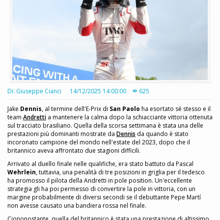
Di: Giuseppe Cianci
14/12/2025 14:00:00
625
Jake
Dennis
, al termine dell'E-Prix di
San Paolo
ha esortato sé stesso e il
team
Andretti
a mantenere la calma dopo la schiacciante vittoria ottenuta
sul tracciato brasiliano. Quella della scorsa settimana è stata una delle
prestazioni più dominanti mostrate da
Dennis
da quando è stato
incoronato campione del mondo nell'estate del 2023, dopo che il
britannico aveva affrontato due stagioni difficili.
Arrivato al duello finale nelle qualifiche, era stato battuto da Pascal
Wehrlein
, tuttavia, una penalità di tre posizioni in griglia per il tedesco
ha promosso il pilota della Andretti in pole position. Un'eccellente
strategia gli ha poi permesso di convertire la pole in vittoria, con un
margine probabilmente di diversi secondi se il debuttante Pepe Martí
non avesse causato una bandiera rossa nel finale.
Ciononostante, quella del britannico è stata una prestazione di altissimo