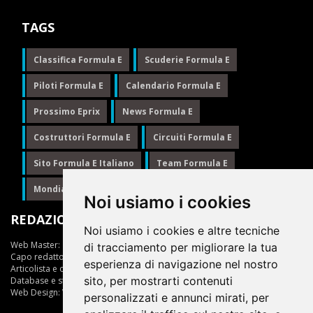
TAGS
Classifica Formula E
Scuderie Formula E
Piloti Formula E
Calendario Formula E
Prossimo Eprix
News Formula E
Costruttori Formula E
Circuiti Formula E
Sito Formula E Italiano
Team Formula E
Mondiale Formula E
Formula E
Noi usiamo i cookies
REDAZIONE
Noi usiamo i cookies e altre tecniche
Web Master:
Ing.Daniele Muscarella
di tracciamento per migliorare la tua
Capo redattore:
Giuseppe Cianci
esperienza di navigazione nel nostro
Articolista e opinionista:
Giuseppe Cianci
sito, per mostrarti contenuti
Database e statistiche:
Marcella Toschi
Web Design:
Vittorio Arena
personalizzati e annunci mirati, per