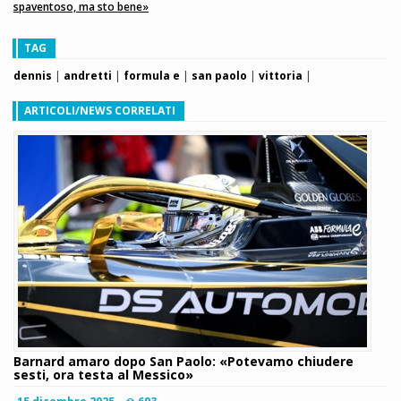
spaventoso, ma sto bene»
TAG
dennis
|
andretti
|
formula e
|
san paolo
|
vittoria
|
ARTICOLI/NEWS CORRELATI
Barnard amaro dopo San Paolo: «Potevamo chiudere
sesti, ora testa al Messico»