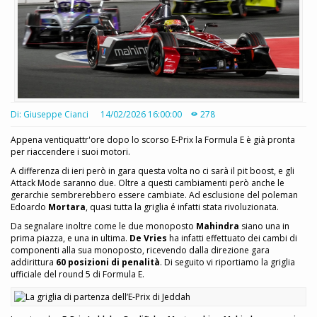
Di: Giuseppe Cianci
14/02/2026 16:00:00
278
Appena ventiquattr'ore dopo lo scorso E-Prix la Formula E è già pronta
per riaccendere i suoi motori.
A differenza di ieri però in gara questa volta no ci sarà il pit boost, e gli
Attack Mode saranno due. Oltre a questi cambiamenti però anche le
gerarchie sembrerebbero essere cambiate. Ad esclusione del poleman
Edoardo
Mortara
, quasi tutta la griglia é infatti stata rivoluzionata.
Da segnalare inoltre come le due monoposto
Mahindra
siano una in
prima piazza, e una in ultima.
De Vries
ha infatti effettuato dei cambi di
componenti alla sua monoposto, ricevendo dalla direzione gara
addirittura
60 posizioni di penalità
. Di seguito vi riportiamo la griglia
ufficiale del round 5 di Formula E.