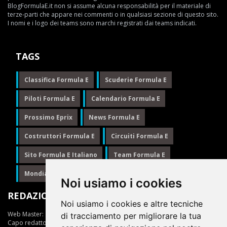
BlogFormulaE.it non si assume alcuna responsabilità per il materiale di
terze-parti che appare nei commenti o in qualsiasi sezione di questo sito.
I nomi e i logo dei teams sono marchi registrati dai teams indicati.
TAGS
Classifica Formula E
Scuderie Formula E
Piloti Formula E
Calendario Formula E
Prossimo Eprix
News Formula E
Costruttori Formula E
Circuiti Formula E
Sito Formula E Italiano
Team Formula E
Mondiale Formula E
Formula E
Noi usiamo i cookies
REDAZIONE
Noi usiamo i cookies e altre tecniche
Web Master:
Ing.Daniele Muscarella
di tracciamento per migliorare la tua
Capo redattore:
Giuseppe Cianci