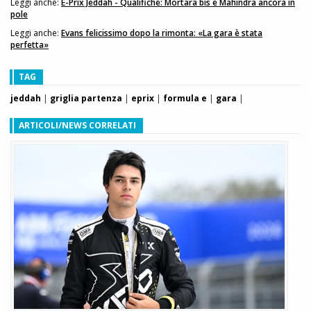
Leggi anche:
E-Prix Jeddah - Qualifiche: Mortara bis e Mahindra ancora in
pole
Leggi anche:
Evans felicissimo dopo la rimonta: «La gara è stata
perfetta»
TAG
jeddah
|
griglia partenza
|
eprix
|
formula e
|
gara
|
ARTICOLI/NEWS CORRELATI