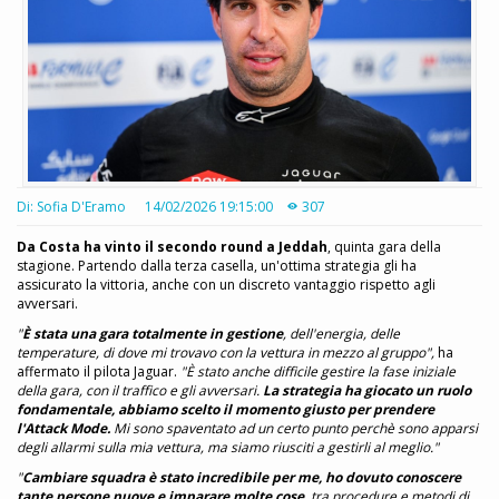
Di: Sofia D'Eramo
14/02/2026 19:15:00
307
Da Costa ha vinto il secondo round a Jeddah
, quinta gara della
stagione. Partendo dalla terza casella, un'ottima strategia gli ha
assicurato la vittoria, anche con un discreto vantaggio rispetto agli
avversari.
"
È stata una gara totalmente in gestione
, dell'energia, delle
temperature, di dove mi trovavo con la vettura in mezzo al gruppo",
ha
affermato il pilota Jaguar.
"È stato anche difficile gestire la fase iniziale
della gara, con il traffico e gli avversari.
La strategia ha giocato un ruolo
fondamentale, abbiamo scelto il momento giusto per prendere
l'Attack Mode.
Mi sono spaventato ad un certo punto perchè sono apparsi
degli allarmi sulla mia vettura, ma siamo riusciti a gestirli al meglio."
"
Cambiare squadra è stato incredibile per me, ho dovuto conoscere
tante persone nuove e imparare molte cose
, tra procedure e metodi di