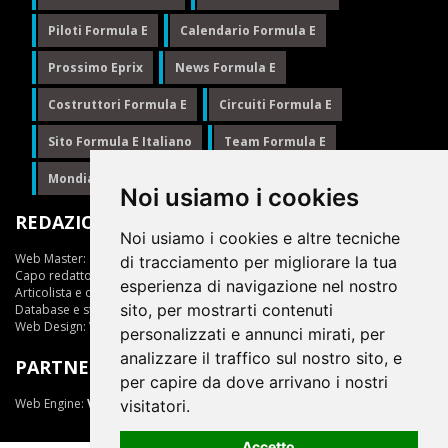
Piloti Formula E
Calendario Formula E
Prossimo Eprix
News Formula E
Costruttori Formula E
Circuiti Formula E
Sito Formula E Italiano
Team Formula E
Mondiale Formula E
Formula E
Noi usiamo i cookies
REDAZIONE
Noi usiamo i cookies e altre tecniche
Web Master:
Ing.Daniele Muscarella
di tracciamento per migliorare la tua
Capo redattore:
Giuseppe Cianci
esperienza di navigazione nel nostro
Articolista e opinionista:
Giuseppe Cianci
sito, per mostrarti contenuti
Database e statistiche:
Marcella Toschi
Web Design:
Vittorio Arena
personalizzati e annunci mirati, per
analizzare il traffico sul nostro sito, e
PARTNER
per capire da dove arrivano i nostri
Web Engine:
ViDa 3.0
visitatori.
Accetto