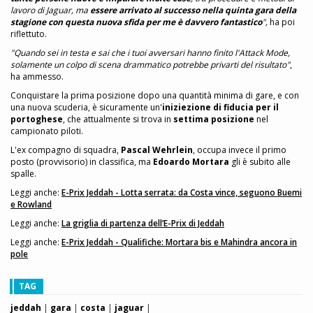
lavoro di Jaguar, ma
essere arrivato al successo nella quinta gara della
stagione con questa nuova sfida per me è davvero fantastico
",
ha poi
riflettuto.
"Quando sei in testa e sai che i tuoi avversari hanno finito l'Attack Mode,
solamente un colpo di scena drammatico potrebbe privarti del risultato"
,
ha ammesso.
Conquistare la prima posizione dopo una quantità minima di gare, e con
una nuova scuderia, è sicuramente un'
iniziezione di fiducia per il
portoghese
, che attualmente si trova in
settima posizione
nel
campionato piloti.
L'ex compagno di squadra,
Pascal Wehrlein
, occupa invece il primo
posto (provvisorio) in classifica, ma
Edoardo Mortara
gli è subito alle
spalle.
Leggi anche:
E-Prix Jeddah - Lotta serrata: da Costa vince, seguono Buemi
e Rowland
Leggi anche:
La griglia di partenza dell’E-Prix di Jeddah
Leggi anche:
E-Prix Jeddah - Qualifiche: Mortara bis e Mahindra ancora in
pole
TAG
jeddah
|
gara
|
costa
|
jaguar
|