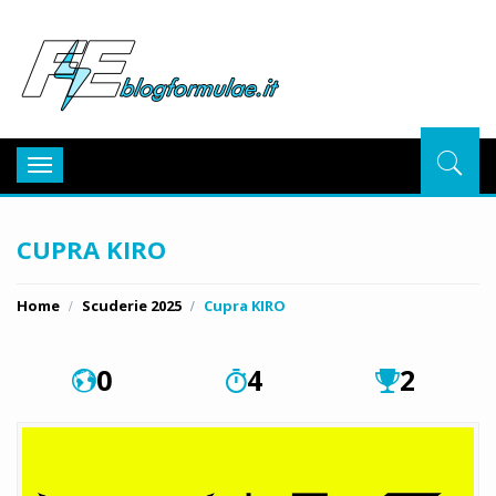
BlogFor
Toggle
navigation
CUPRA KIRO
Home
Scuderie 2025
Cupra KIRO
0
4
2