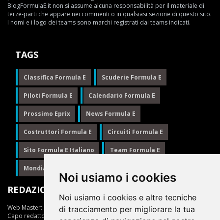
BlogFormulaE.it non si assume alcuna responsabilità per il materiale di
terze-parti che appare nei commenti o in qualsiasi sezione di questo sito.
I nomi e i logo dei teams sono marchi registrati dai teams indicati.
TAGS
Classifica Formula E
Scuderie Formula E
Piloti Formula E
Calendario Formula E
Prossimo Eprix
News Formula E
Costruttori Formula E
Circuiti Formula E
Sito Formula E Italiano
Team Formula E
Mondiale Formula E
Formula E
Noi usiamo i cookies
REDAZIONE
Noi usiamo i cookies e altre tecniche
Web Master:
Ing.Daniele Muscarella
di tracciamento per migliorare la tua
Capo redattore:
Giuseppe Cianci