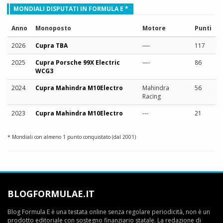
MONDIALI DISPUTATI IN FORMULA E *
Anno
Monoposto
Motore
Punti
2026
Cupra TBA
—-
117
2025
Cupra Porsche 99X Electric
—-
86
WCG3
2024
Cupra Mahindra M10Electro
Mahindra
56
Racing
2023
Cupra Mahindra M10Electro
---
21
* Mondiali con almeno 1 punto conquistato (dal 2001)
BLOGFORMULAE.IT
Blog Formula E è una testata online senza regolare periodicità, non è un
prodotto editoriale con sostegno finanziario statale. La redazione di