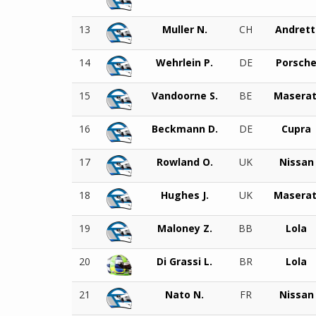
13
Muller N.
CH
Andrett
14
Wehrlein P.
DE
Porsch
15
Vandoorne S.
BE
Maserat
16
Beckmann D.
DE
Cupra
17
Rowland O.
UK
Nissan
18
Hughes J.
UK
Maserat
19
Maloney Z.
BB
Lola
20
Di Grassi L.
BR
Lola
21
Nato N.
FR
Nissan