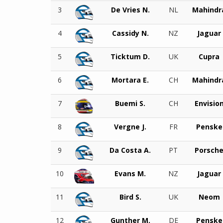
3
De Vries N.
NL
Mahindr
4
Cassidy N.
NZ
Jaguar
5
Ticktum D.
UK
Cupra
6
Mortara E.
CH
Mahindr
7
Buemi S.
CH
Envisio
8
Vergne J.
FR
Penske
9
Da Costa A.
PT
Porsch
10
Evans M.
NZ
Jaguar
11
Bird S.
UK
Neom
12
Gunther M.
DE
Penske