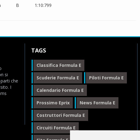
n
B
1:10:799
TAGS
Classifica Formula E
o
n si
Scuderie Formula E
Piloti Formula E
-parti che
ito. I
Calendario Formula E
eams
Prossimo Eprix
News Formula E
Costruttori Formula E
Circuiti Formula E