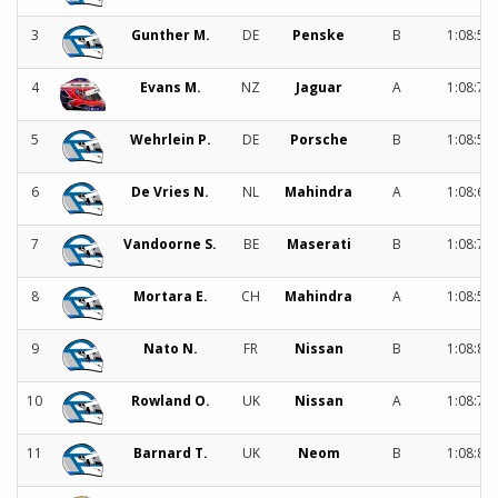
3
Gunther M.
DE
Penske
B
1:08:57
4
Evans M.
NZ
Jaguar
A
1:08:75
5
Wehrlein P.
DE
Porsche
B
1:08:58
6
De Vries N.
NL
Mahindra
A
1:08:62
7
Vandoorne S.
BE
Maserati
B
1:08:72
8
Mortara E.
CH
Mahindra
A
1:08:58
9
Nato N.
FR
Nissan
B
1:08:81
10
Rowland O.
UK
Nissan
A
1:08:78
11
Barnard T.
UK
Neom
B
1:08:82