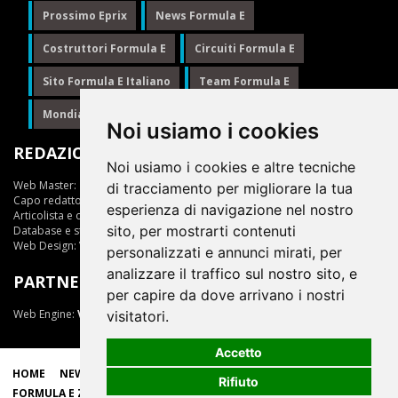
Prossimo Eprix
News Formula E
Costruttori Formula E
Circuiti Formula E
Sito Formula E Italiano
Team Formula E
Mondiale Formula E
Formula E
Noi usiamo i cookies
REDAZIONE
Noi usiamo i cookies e altre tecniche
Web Master:
Ing.Daniele Muscarella
di tracciamento per migliorare la tua
Capo redattore:
Giuseppe Cianci
esperienza di navigazione nel nostro
Articolista e opinionista:
Giuseppe Cianci
sito, per mostrarti contenuti
Database e statistiche:
Marcella Toschi
Web Design:
Vittorio Arena
personalizzati e annunci mirati, per
analizzare il traffico sul nostro sito, e
PARTNER
per capire da dove arrivano i nostri
Web Engine:
ViDa 3.0
visitatori.
Accetto
HOME
NEWS
LIVE
EPRIX
CLASSIFICHE
SCUDERIE
Rifiuto
FORMULA E ZONE