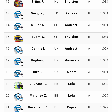
12
Frijns R.
NL
Envision
A
1:08:81
13
Vergne J.
FR
Penske
B
1:08:84
14
Muller N.
CH
Andretti
A
1:08:86
15
Buemi S.
CH
Envision
B
1:08:89
16
Dennis J.
UK
Andretti
A
1:09:01
17
Hughes J.
UK
Maserati
B
1:08:92
18
Bird S.
UK
Neom
A
1:09:09
19
Di Grassi L.
BR
Lola
B
1:09:38
20
Maloney Z.
BB
Lola
A
1:09:71
21
Beckmann D.
DE
Cupra
B
1:09:40