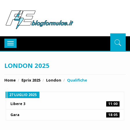
BlogFor
Toggle
navigation
LONDON 2025
Home
Eprix 2025
London
Qualifiche
27 LUGLIO 2025
Libere 3
11:00
Gara
18:05