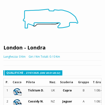
London - Londra
Lunghezza: 0 Km
Giri / Km Totali: 0 / 0 Km
QUALIFICHE
- 27/07/2025
(ORE 00:01-00:32)
P.
Casco
Pilota
Naz.
Scuderia
Gruppo
T.Grupp
1
Ticktum D.
UK
Cupra
B
1:08:44
2
Cassidy N.
NZ
Jaguar
A
1:08:75