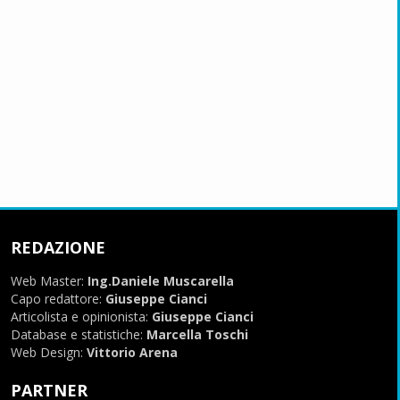
REDAZIONE
Web Master:
Ing.Daniele Muscarella
Capo redattore:
Giuseppe Cianci
Articolista e opinionista:
Giuseppe Cianci
Database e statistiche:
Marcella Toschi
Web Design:
Vittorio Arena
PARTNER