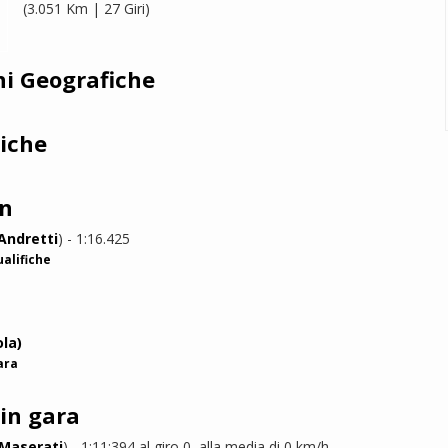
(3.051 Km | 27 Giri)
ni Geografiche
riche
on
Andretti
) - 1:16.425
ualifiche
ola)
ara
 in gara
Maserati
) - 1:11:394 al giro 0, alla media di 0 km/h