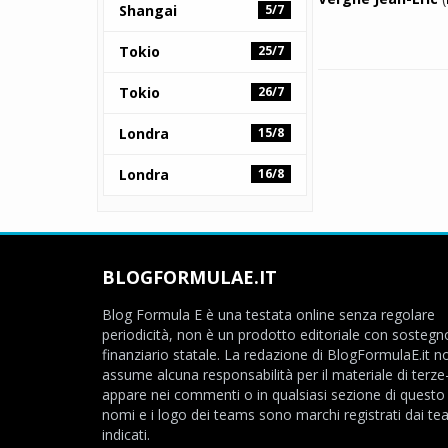
Shangai
5/7
Tokio
25/7
Tokio
26/7
Londra
15/8
Londra
16/8
BLOGFORMULAE.IT
Blog Formula E è una testata online senza regolare
periodicità, non è un prodotto editoriale con sostegn
finanziario statale. La redazione di BlogFormulaE.it no
assume alcuna responsabilità per il materiale di terze
appare nei commenti o in qualsiasi sezione di questo s
nomi e i logo dei teams sono marchi registrati dai t
indicati.