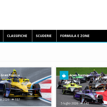
BlogFormulaE.it
CLASSIFICHE
SCUDERIE
FORMULA E ZONE
Gran Premio
Gran Premio
lio 2026
157
5 luglio 2026
143