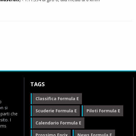
TAGS
Classifica Formula E
o
n si
Scuderie Formula E
Piloti Formula E
-parti che
ito. I
Calendario Formula E
eams
Prossimo Eprix
News Formula E