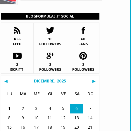
BLOGFORMULAE.IT SOCIAL
RSS
10
60
FEED
FOLLOWERS
FANS
2
2
2
ISCRITTI
FOLLOWERS
FOLLOWERS
◀
DICEMBRE, 2025
▶
LU
MA
ME
GI
VE
SA
DO
1
2
3
4
5
6
7
8
9
10
11
12
13
14
15
16
17
18
19
20
21