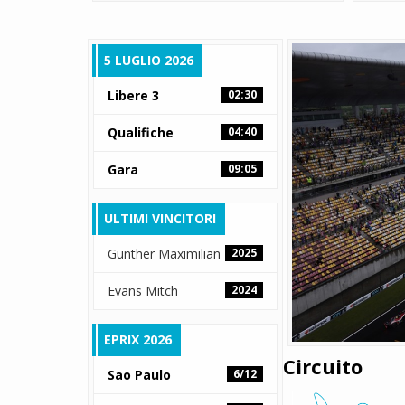
5 LUGLIO 2026
Libere 3
02:30
Qualifiche
04:40
Gara
09:05
ULTIMI VINCITORI
Gunther Maximilian
2025
Evans Mitch
2024
EPRIX 2026
Circuito
Sao Paulo
6/12