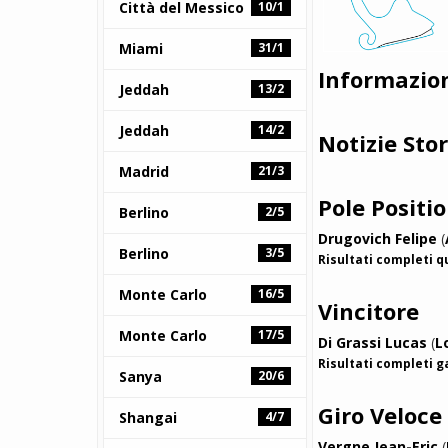
Città del Messico
10/1
Miami
31/1
Informazio
Jeddah
13/2
Jeddah
14/2
Notizie Sto
Madrid
21/3
Pole Positi
Berlino
2/5
Drugovich Felipe
(
Berlino
3/5
Risultati completi q
Monte Carlo
16/5
Vincitore
Monte Carlo
17/5
Di Grassi Lucas
(
L
Risultati completi g
Sanya
20/6
Giro Veloce
Shangai
4/7
Vergne Jean-Eric
(