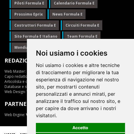
Piloti Formula E
Calendario Formula E
Prossimo Eprix
News Formula E
Costruttori Formula E
Circuiti Formula E
Sito Formula E Italiano
Team Formula E
Mondiale Formula E
Formula E
Noi usiamo i cookies
REDAZIONE
Noi usiamo i cookies e altre tecniche
Web Master:
Ing.Daniele Muscarella
di tracciamento per migliorare la tua
Capo redattore:
Giuseppe Cianci
esperienza di navigazione nel nostro
Articolista e opinionista:
Giuseppe Cianci
sito, per mostrarti contenuti
Database e statistiche:
Marcella Toschi
Web Design:
Vittorio Arena
personalizzati e annunci mirati, per
analizzare il traffico sul nostro sito, e
PARTNER
per capire da dove arrivano i nostri
Web Engine:
ViDa 3.0
visitatori.
Accetto