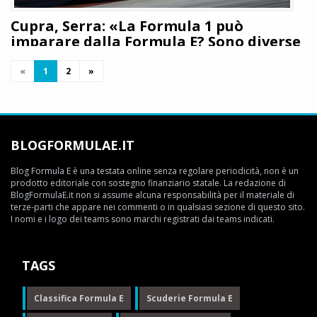
Cupra, Serra: «La Formula 1 può
imparare dalla Formula E? Sono diverse
tra loro ma...»
«
1
2
»
Giuseppe Cianci
11 novembre 2025
473
Recentemente la Gazzetta dello Sport ha intervistato in esclusiva
l'ingegnere di Cupra Kiro Xavi Serra su temi come la transizione
all'elettrico, la gestione dell'energia, ma anche i progetti di Cupra nei
BLOGFORMULAE.IT
prossimi anni dentro e fuori la pista: i dettagli
Blog Formula E è una testata online senza regolare periodicità, non è un
LEGGI TUTTO
prodotto editoriale con sostegno finanziario statale. La redazione di
BlogFormulaE.it non si assume alcuna responsabilità per il materiale di
terze-parti che appare nei commenti o in qualsiasi sezione di questo sito.
I nomi e i logo dei teams sono marchi registrati dai teams indicati.
TAGS
Classifica Formula E
Scuderie Formula E