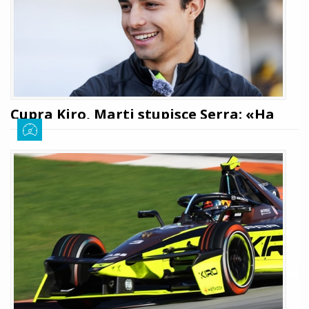
Cupra Kiro, Marti stupisce Serra: «Ha
una maturità da veterano»
Giuseppe Cianci
12 novembre 2025
531
Nel 2026 sarà il rookie Pepe Martì ad affiancare Dan Ticktum in Cupra e,
già dai test pre stagionali, Xavi Serra, responsabile del reparto racing
della scuderia, si è detto positivamente sorpreso dal giovane spagnolo:
le sue parole
LEGGI TUTTO