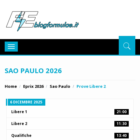
BlogFor
Toggle
navigation
SAO PAULO 2026
Home
Eprix 2026
Sao Paulo
Prove Libere 2
6 DICEMBRE 2025
Libere 1
21:00
Libere 2
11:30
Qualifiche
13:40