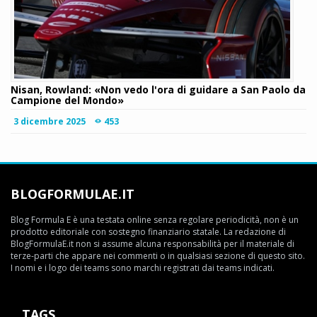
Nisan, Rowland: «Non vedo l'ora di guidare a San Paolo da
Campione del Mondo»
3 dicembre 2025
453
BLOGFORMULAE.IT
Blog Formula E è una testata online senza regolare periodicità, non è un
prodotto editoriale con sostegno finanziario statale. La redazione di
BlogFormulaE.it non si assume alcuna responsabilità per il materiale di
terze-parti che appare nei commenti o in qualsiasi sezione di questo sito.
I nomi e i logo dei teams sono marchi registrati dai teams indicati.
TAGS