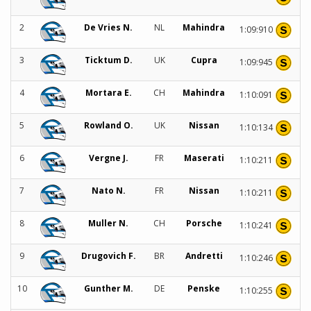
2
De Vries N.
NL
Mahindra
1:09:910
3
Ticktum D.
UK
Cupra
1:09:945
4
Mortara E.
CH
Mahindra
1:10:091
5
Rowland O.
UK
Nissan
1:10:134
6
Vergne J.
FR
Maserati
1:10:211
7
Nato N.
FR
Nissan
1:10:211
8
Muller N.
CH
Porsche
1:10:241
9
Drugovich F.
BR
Andretti
1:10:246
10
Gunther M.
DE
Penske
1:10:255