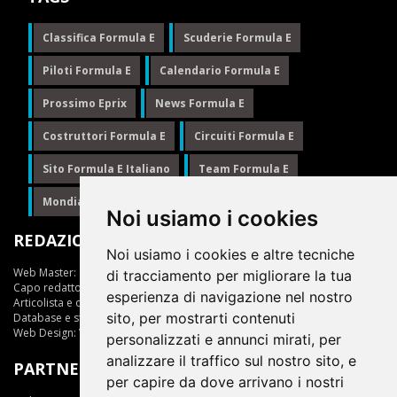
Classifica Formula E
Scuderie Formula E
Piloti Formula E
Calendario Formula E
Prossimo Eprix
News Formula E
Costruttori Formula E
Circuiti Formula E
Sito Formula E Italiano
Team Formula E
Mondiale Formula E
Formula E
Noi usiamo i cookies
REDAZIONE
Noi usiamo i cookies e altre tecniche
Web Master:
Ing.Daniele Muscarella
di tracciamento per migliorare la tua
Capo redattore:
Giuseppe Cianci
esperienza di navigazione nel nostro
Articolista e opinionista:
Giuseppe Cianci
sito, per mostrarti contenuti
Database e statistiche:
Marcella Toschi
Web Design:
Vittorio Arena
personalizzati e annunci mirati, per
analizzare il traffico sul nostro sito, e
PARTNER
per capire da dove arrivano i nostri