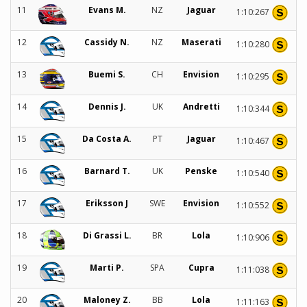
11
Evans M.
NZ
Jaguar
1:10:267
12
Cassidy N.
NZ
Maserati
1:10:280
13
Buemi S.
CH
Envision
1:10:295
14
Dennis J.
UK
Andretti
1:10:344
15
Da Costa A.
PT
Jaguar
1:10:467
16
Barnard T.
UK
Penske
1:10:540
17
Eriksson J
SWE
Envision
1:10:552
18
Di Grassi L.
BR
Lola
1:10:906
19
Marti P.
SPA
Cupra
1:11:038
20
Maloney Z.
BB
Lola
1:11:163