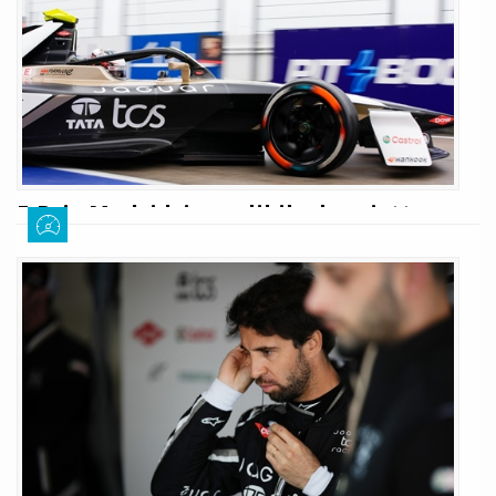
giunta al termine. Come già accaduto ieri, anche questa mattina la quasi
totalità della griglia di partenza è stata racchiusa in mezzo secondo: la
classifica delle FP2
LEGGI TUTTO
E-Prix Madrid: incredibile doppietta
Jaguar, segue Wehrlein
Sofia D'Eramo
21 marzo 2026
249
L'E-Prix di Madrid è ufficialmente giunto al termine. La pista ci ha offerto
uno spettacolo incredibile, pieno di sorpassi. Ad uscirne vincitore è stato
da Costa, seguito dal compagno di squadra e da Wehrlein.
LEGGI TUTTO