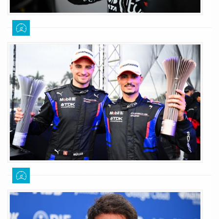
Da Costa: «Amo queste condizioni
difficili, ma oggi non sono stato
abbastanza bravo»
Giuseppe Cianci
21 marzo 2026
331
Antonio Felix Da Costa ha ammesso il suo errore al termine delle
qualifiche di Madrid dopo non essere riuscito a strappare il pass per il
duello finale: le sue parole
LEGGI TUTTO
Wehrlein: «da quando da Costa ha
lasciato il team la Porsche é di nuovo
unita»
Giuseppe Cianci
2 marzo 2026
446