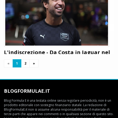
Antonio Felix Da Costa affiancherà Mitch Evans nella stagione 12 di
Formula E
LEGGI TUTTO
L'indiscrezione - Da Costa in Jaguar nel
2026: Il teaser fa sognare i fan
«
1
2
»
Giuseppe Cianci
7 ottobre 2025
512
Qualche minuto fa la scuderia Jaguar, insieme alla Formula E ha
pubblicato un video teaser che anticipa la presentazione del suo
secondo pilota. Stando alle indiscrezioni dovrebbe essere Da Costa,
BLOGFORMULAE.IT
liberatosi da Porsche qualche settimana fa: i dettagli
Blog Formula E è una testata online senza regolare periodicità, non è un
LEGGI TUTTO
prodotto editoriale con sostegno finanziario statale. La redazione di
BlogFormulaE.it non si assume alcuna responsabilità per il materiale di
terze-parti che appare nei commenti o in qualsiasi sezione di questo sito.