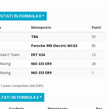
UTATI IN FORMULA E *
a
Monoposto
Punti
TBA
55
Porsche 99X Electric WCG3
85
mula E Team
ERT X24
12
Racing
NIO 333 ER9
28
Racing
NIO 333 ER9
1
1 punto conquistato (dal 2001)
LTATI IN FORMULA E *
Scuderia
Monoposto
Pos.