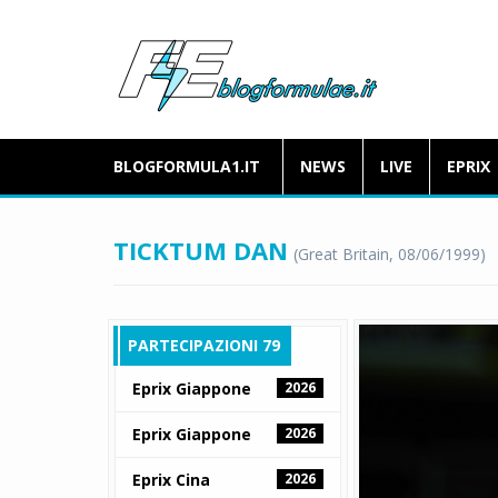
BLOGFORMULA1.IT
NEWS
LIVE
EPRIX
TICKTUM DAN
(Great Britain, 08/06/1999)
PARTECIPAZIONI 79
Eprix Giappone
2026
Eprix Giappone
2026
Eprix Cina
2026