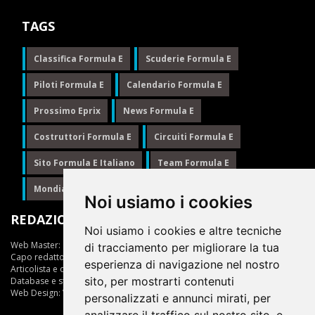
TAGS
Classifica Formula E
Scuderie Formula E
Piloti Formula E
Calendario Formula E
Prossimo Eprix
News Formula E
Costruttori Formula E
Circuiti Formula E
Sito Formula E Italiano
Team Formula E
Mondiale Formula E
Formula E
Noi usiamo i cookies
REDAZIONE
Noi usiamo i cookies e altre tecniche
Web Master:
Ing.Daniele Muscarella
di tracciamento per migliorare la tua
Capo redattore:
Giuseppe Cianci
esperienza di navigazione nel nostro
Articolista e opinionista:
Giuseppe Cianci
sito, per mostrarti contenuti
Database e statistiche:
Marcella Toschi
Web Design:
Vittorio Arena
personalizzati e annunci mirati, per