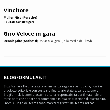
Vincitore
Muller Nico
(
Porsche)
Risultati completi gara
Giro Veloce in gara
Dennis Jake
(
Andretti
) - :58:897 al giro 0, alla media di 0 km/h
BLOGFORMULAE.IT
Blog Formula E è una testata online senza regolare periodicità, non è un
prodotto editoriale con sostegno finanziario statale. La redazione di
BlogFormulaE.it non si assume alcuna responsabilità per il materiale di
terze-parti che appare nei commenti o in qualsiasi sezione di questo sito.
I nomi e i logo dei teams sono marchi registrati dai teams indicati.