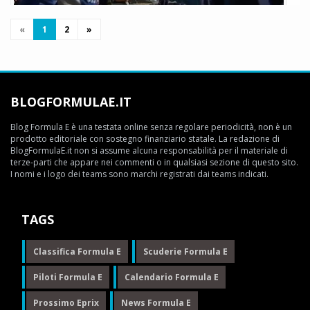
Buemi: scuse social a colleghi e scuderia
«
1
2
»
Daniele Muscarella
15 agosto 2017
2392
Dopo la sconfitta "in volata" e lo sfogo rabbioso durante il week-end di
Montreal, Sébastien Buemi si è scusato pubblicamente con i colleghi
BLOGFORMULAE.IT
Frijns e Da Costa e con la sua scuderia la Renault e.dams.
Blog Formula E è una testata online senza regolare periodicità, non è un
LEGGI TUTTO
prodotto editoriale con sostegno finanziario statale. La redazione di
BlogFormulaE.it non si assume alcuna responsabilità per il materiale di
terze-parti che appare nei commenti o in qualsiasi sezione di questo sito.
I nomi e i logo dei teams sono marchi registrati dai teams indicati.
TAGS
Classifica Formula E
Scuderie Formula E
Piloti Formula E
Calendario Formula E
Prossimo Eprix
News Formula E