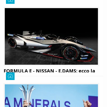
all'Audi
Daniele Muscarella
1 giugno 2019
6766
Vittoria netta del pilota brasiliano che, grazie a questo successo, si
rilancia in campionato. Buemi chiude al secondo posto davanti a Vergne.
Lotterer costretto al ritiro dopo una qualifica da dimenticare.
LEGGI TUTTO
FORMULA E - NISSAN - E.DAMS: ecco la
nuova line up del team per stagione 5
Daniele Muscarella
22 settembre 2018
2353
La stagione 5 del campionato mondiale di Formula E oramai è alle porte.
I vari team hanno già iniziato a presentare le loro nuove vetture Gen2 per
la prossima stagione, e il mercato piloti resta ancora aperto. Il
team Nissan annunciò alcuni mesi fa il ...