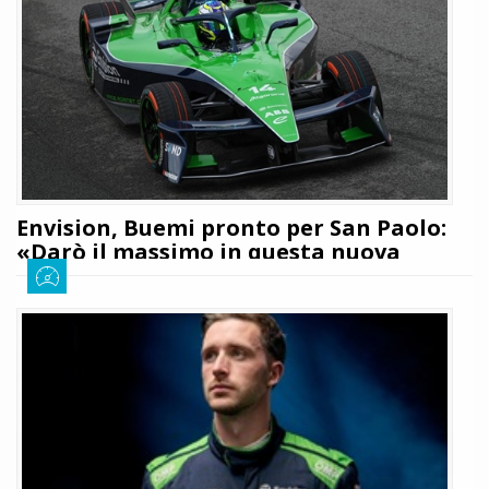
Envision, Buemi pronto per San Paolo:
«Darò il massimo in questa nuova
stagione»
Giuseppe Cianci
3 dicembre 2025
460
La stagione 12 della Formula E è ormai alle porte. Questo sabato le
monoposto elettriche più veloci del mondo si daranno battaglia lungo le
strade di San Paolo con la Envision pronta a iniziare bene questo
campionato: tutti i dettagli
LEGGI TUTTO