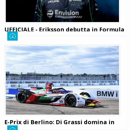
UFFICIALE - Eriksson debutta in Formula
E con Envision
Giuseppe Cianci
4 settembre 2025
431
Adesso è ufficiale, Joel Eriksson debutterà in Formula E con la Envision
Racing nel 2026. Lo svedese affronterà per la prima volta una stagione
completa in categoria affiancando il campione Sebastian Buemi: tutti i
dettagli
LEGGI TUTTO
E-Prix di Berlino: Di Grassi domina in
solitaria e regala il successo di casa