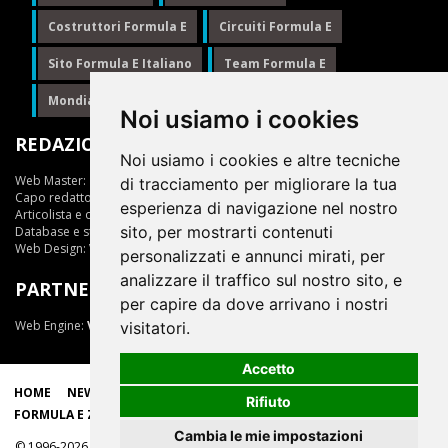
Costruttori Formula E
Circuiti Formula E
Sito Formula E Italiano
Team Formula E
Mondiale Formula E
Formula E
Noi usiamo i cookies
REDAZIONE
Noi usiamo i cookies e altre tecniche
Web Master:
Ing.Daniele Muscarella
di tracciamento per migliorare la tua
Capo redattore:
Giuseppe Cianci
esperienza di navigazione nel nostro
Articolista e opinionista:
Giuseppe Cianci
sito, per mostrarti contenuti
Database e statistiche:
Marcella Toschi
Web Design:
Vittorio Arena
personalizzati e annunci mirati, per
analizzare il traffico sul nostro sito, e
PARTNER
per capire da dove arrivano i nostri
Web Engine:
ViDa 3.0
visitatori.
Accetto
HOME
NEWS
LIVE
EPRIX
CLASSIFICHE
SCUDERIE
Rifiuto
FORMULA E ZONE
Cambia le mie impostazioni
© 1996-2026, tutti i marchi appartengono ai rispettivi proprietari