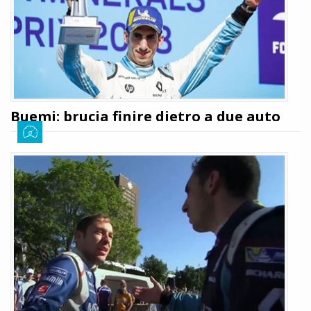
LEGGI TUTTO
Buemi: brucia finire dietro a due auto
clienti Renault
Sofia D'Eramo
4 febbraio 2018
2270
Scattato dalla seconda piazza, il pilota della e.dams ha chiuso l’ePrix di
Santiago al terzo posto alle spalle delle Techeetah, ha respinto la
Mahindra e ora nella classifica generale è quarto con 37 punti contro i 71
di Jean-Éric Vergne.
LEGGI TUTTO