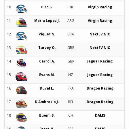
10
Bird S.
UK
Virgin Racing
11
Maria Lopez J.
ARG
Virgin Racing
12
Piquet N.
BRA
NextEV NIO
13
Turvey O.
GBR
NextEV NIO
14
Carrol A.
GBR
Jaguar Racing
15
Evans M.
NZ
Jaguar Racing
16
Duval L.
FRA
Dragon Racing
17
D'Ambrosio J.
BEL
Dragon Racing
18
Buemi S.
CH
DAMS
19
Prost N.
FRA
DAMS