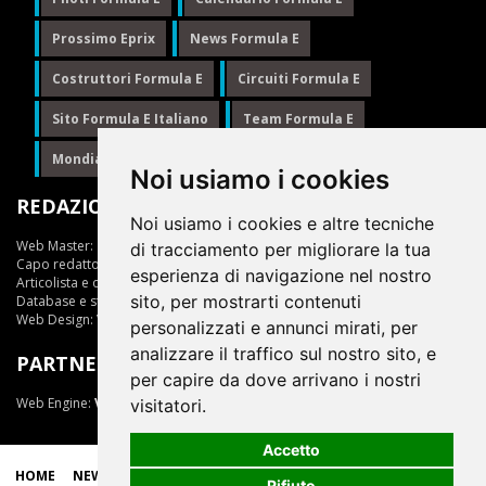
Prossimo Eprix
News Formula E
Costruttori Formula E
Circuiti Formula E
Sito Formula E Italiano
Team Formula E
Mondiale Formula E
Formula E
Noi usiamo i cookies
REDAZIONE
Noi usiamo i cookies e altre tecniche
Web Master:
Ing.Daniele Muscarella
di tracciamento per migliorare la tua
Capo redattore:
Giuseppe Cianci
esperienza di navigazione nel nostro
Articolista e opinionista:
Giuseppe Cianci
sito, per mostrarti contenuti
Database e statistiche:
Marcella Toschi
Web Design:
Vittorio Arena
personalizzati e annunci mirati, per
analizzare il traffico sul nostro sito, e
PARTNER
per capire da dove arrivano i nostri
Web Engine:
ViDa 3.0
visitatori.
Accetto
HOME
NEWS
LIVE
EPRIX
CLASSIFICHE
SCUDERIE
Rifiuto