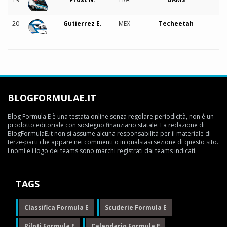
20
Gutierrez E.
MEX
Techeetah
BLOGFORMULAE.IT
Blog Formula E è una testata online senza regolare periodicità, non è un
prodotto editoriale con sostegno finanziario statale. La redazione di
BlogFormulaE.it non si assume alcuna responsabilità per il materiale di
terze-parti che appare nei commenti o in qualsiasi sezione di questo sito.
I nomi e i logo dei teams sono marchi registrati dai teams indicati.
TAGS
Classifica Formula E
Scuderie Formula E
Piloti Formula E
Calendario Formula E