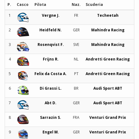
P.
Casco
Pilota
Naz.
Scuderia
T
1
Vergne J.
FR
Techeetah
2
Heidfeld N.
GER
Mahindra Racing
3
Rosenqvist F.
SVE
Mahindra Racing
4
Frijns R.
NL
Andretti Green Racing
5
Felix da Costa A.
PT
Andretti Green Racing
6
Di Grassi L.
BR
Audi Sport ABT
7
Abt D.
GER
Audi Sport ABT
8
Sarrazin S.
FRA
Venturi Grand Prix
9
Engel M.
GER
Venturi Grand Prix