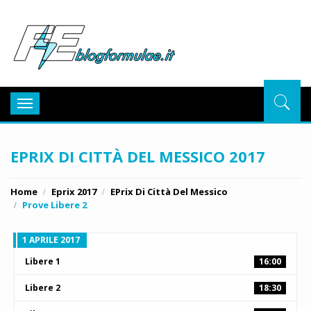
BlogFor
Toggle
navigation
EPRIX DI CITTÀ DEL MESSICO 2017
Home
Eprix 2017
EPrix Di Città Del Messico
Prove Libere 2
1 APRILE 2017
Libere 1
16:00
Libere 2
18:30