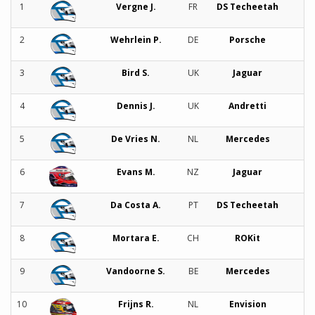
1
Vergne J.
FR
DS Techeetah
2
Wehrlein P.
DE
Porsche
3
Bird S.
UK
Jaguar
4
Dennis J.
UK
Andretti
5
De Vries N.
NL
Mercedes
6
Evans M.
NZ
Jaguar
7
Da Costa A.
PT
DS Techeetah
8
Mortara E.
CH
ROKit
9
Vandoorne S.
BE
Mercedes
10
Frijns R.
NL
Envision