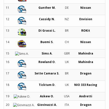
11
Gunther M.
DE
Nissan
12
Cassidy N.
NZ
Envision
13
Di Grassi L.
BR
ROKit
14
Buemi S.
CH
Nissan
15
Sims A.
GBR
Mahindra
16
Rowland O.
UK
Mahindra
17
Sette Camara S.
BR
Dragon
18
Ticktum D.
UK
NIO 333 Racing
19
Askew O.
USA
Andretti
20
Giovinazzi A.
ITA
Dragon