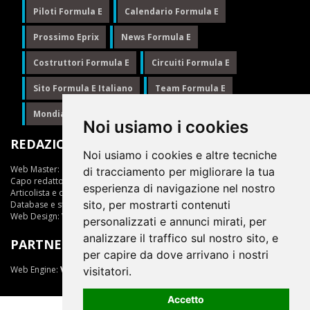
Piloti Formula E
Calendario Formula E
Prossimo Eprix
News Formula E
Costruttori Formula E
Circuiti Formula E
Sito Formula E Italiano
Team Formula E
Mondiale Formula E
Formula E
Noi usiamo i cookies
REDAZIONE
Noi usiamo i cookies e altre tecniche
Web Master:
Ing.Daniele Muscarella
di tracciamento per migliorare la tua
Capo redattore:
Giuseppe Cianci
esperienza di navigazione nel nostro
Articolista e opinionista:
Giuseppe Cianci
sito, per mostrarti contenuti
Database e statistiche:
Marcella Toschi
Web Design:
Vittorio Arena
personalizzati e annunci mirati, per
analizzare il traffico sul nostro sito, e
PARTNER
per capire da dove arrivano i nostri
Web Engine:
ViDa 3.0
visitatori.
Accetto