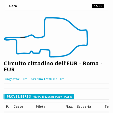
Gara
15:00
Circuito cittadino dell'EUR - Roma -
EUR
Lunghezza: 0 Km
Giri / Km Totali: 0 / 0 Km
PROVE LIBERE 3
- 09/04/2022
(ORE 00:01 - 00:56)
P.
Casco
Pilota
Naz.
Scuderia
Tem