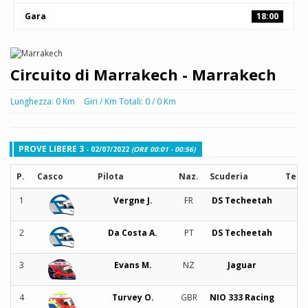
Gara
18:00
Circuito di Marrakech - Marrakech
Lunghezza: 0 Km
Giri / Km Totali: 0 / 0 Km
PROVE LIBERE 3
- 02/07/2022
(ORE 00:01 - 00:56)
P.
Casco
Pilota
Naz.
Scuderia
Tem
1
Vergne J.
FR
DS Techeetah
2
Da Costa A.
PT
DS Techeetah
3
Evans M.
NZ
Jaguar
4
Turvey O.
GBR
NIO 333 Racing