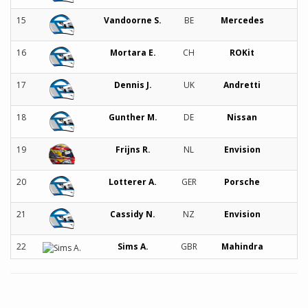
15
Vandoorne S.
BE
Mercedes
16
Mortara E.
CH
ROKit
17
Dennis J.
UK
Andretti
18
Gunther M.
DE
Nissan
19
Frijns R.
NL
Envision
20
Lotterer A.
GER
Porsche
21
Cassidy N.
NZ
Envision
22
Sims A.
GBR
Mahindra