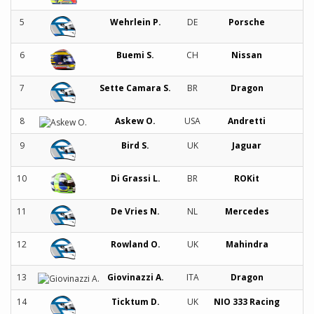
5
Wehrlein P.
DE
Porsche
6
Buemi S.
CH
Nissan
7
Sette Camara S.
BR
Dragon
8
Askew O.
USA
Andretti
9
Bird S.
UK
Jaguar
10
Di Grassi L.
BR
ROKit
11
De Vries N.
NL
Mercedes
12
Rowland O.
UK
Mahindra
13
Giovinazzi A.
ITA
Dragon
14
Ticktum D.
UK
NIO 333 Racing