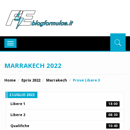
BlogFor
Toggle
navigation
MARRAKECH 2022
Home
Eprix 2022
Marrakech
Prove Libere 3
2 LUGLIO 2022
Libere 1
18:00
Libere 2
08:30
Qualifiche
10:40