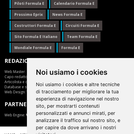
Piloti Formula E
Calendario Formula E
Prossimo Eprix
News Formula E
Costruttori Formula E
Circuiti Formula E
Sito Formula E Italiano
Team Formula E
Mondiale Formula E
Formula E
REDAZIONE
Noi usiamo i cookies
Web Master:
Ing.Daniele Muscarella
Capo redattore:
Giuseppe Cianci
Articolista e opinionista:
Giuseppe Cianci
Noi usiamo i cookies e altre tecniche
Database e statistiche:
Marcella Toschi
di tracciamento per migliorare la tua
Web Design:
Vittorio Arena
esperienza di navigazione nel nostro
PARTNER
sito, per mostrarti contenuti
personalizzati e annunci mirati, per
Web Engine:
ViDa 3.0
analizzare il traffico sul nostro sito, e
per capire da dove arrivano i nostri