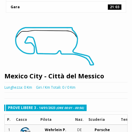
Gara
21:03
Mexico City - Città del Messico
Lunghezza: 0 Km
Giri / Km Totali: 0 / 0 Km
PROVE LIBERE 3
- 14/01/2023
(ORE 00:01 - 00:56)
P.
Casco
Pilota
Naz.
Scuderia
Temp
1
Wehrlein P.
DE
Porsche