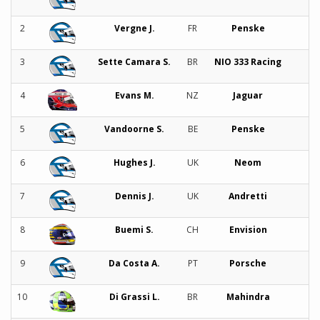
2
Vergne J.
FR
Penske
3
Sette Camara S.
BR
NIO 333 Racing
4
Evans M.
NZ
Jaguar
5
Vandoorne S.
BE
Penske
6
Hughes J.
UK
Neom
7
Dennis J.
UK
Andretti
8
Buemi S.
CH
Envision
9
Da Costa A.
PT
Porsche
10
Di Grassi L.
BR
Mahindra