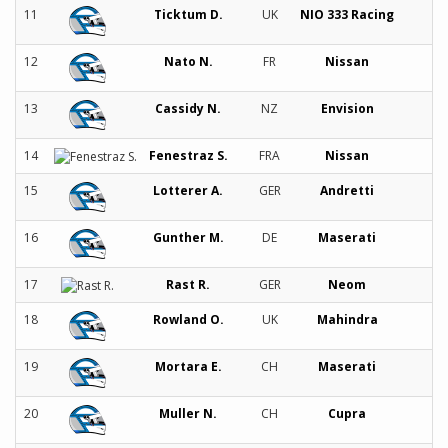
11
Ticktum D.
UK
NIO 333 Racing
12
Nato N.
FR
Nissan
13
Cassidy N.
NZ
Envision
14
Fenestraz S.
FRA
Nissan
15
Lotterer A.
GER
Andretti
16
Gunther M.
DE
Maserati
17
Rast R.
GER
Neom
18
Rowland O.
UK
Mahindra
19
Mortara E.
CH
Maserati
20
Muller N.
CH
Cupra