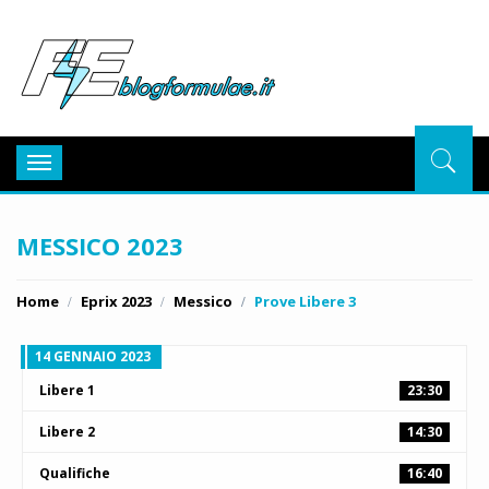
BlogFor
Toggle
navigation
MESSICO 2023
Home
Eprix 2023
Messico
Prove Libere 3
14 GENNAIO 2023
Libere 1
23:30
Libere 2
14:30
Qualifiche
16:40