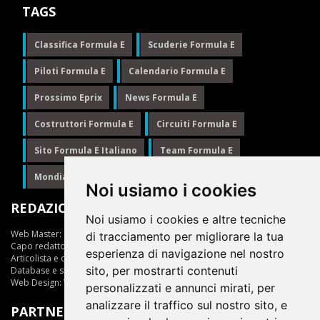
TAGS
Classifica Formula E
Scuderie Formula E
Piloti Formula E
Calendario Formula E
Prossimo Eprix
News Formula E
Costruttori Formula E
Circuiti Formula E
Sito Formula E Italiano
Team Formula E
Mondiale Formula E
Formula E
Noi usiamo i cookies
REDAZIONE
Noi usiamo i cookies e altre tecniche
Web Master:
Ing.Daniele Muscarella
di tracciamento per migliorare la tua
Capo redattore:
Giuseppe Cianci
esperienza di navigazione nel nostro
Articolista e opinionista:
Giuseppe Cianci
sito, per mostrarti contenuti
Database e statistiche:
Marcella Toschi
Web Design:
Vittorio Arena
personalizzati e annunci mirati, per
analizzare il traffico sul nostro sito, e
PARTNER