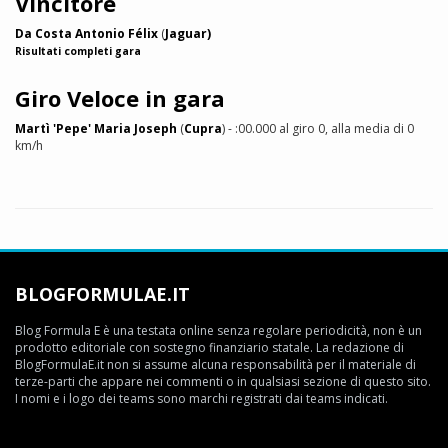
Vincitore
Da Costa Antonio Félix
(
Jaguar)
Risultati completi gara
Giro Veloce in gara
Martì 'Pepe' Maria Joseph
(
Cupra
) - :00.000 al giro 0, alla media di 0
km/h
BLOGFORMULAE.IT
Blog Formula E è una testata online senza regolare periodicità, non è un
prodotto editoriale con sostegno finanziario statale. La redazione di
BlogFormulaE.it non si assume alcuna responsabilità per il materiale di
terze-parti che appare nei commenti o in qualsiasi sezione di questo sito.
I nomi e i logo dei teams sono marchi registrati dai teams indicati.