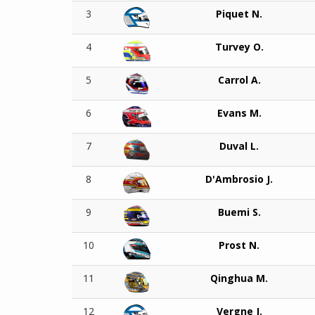
3
Piquet N.
4
Turvey O.
5
Carrol A.
6
Evans M.
7
Duval L.
8
D'Ambrosio J.
9
Buemi S.
10
Prost N.
11
Qinghua M.
12
Vergne J.