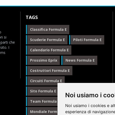
TAGS
Classifica Formula E
o
n si
Scuderie Formula E
Piloti Formula E
-parti che
ito. I
Calendario Formula E
eams
Prossimo Eprix
News Formula E
Costruttori Formula E
Circuiti Formula E
Sito Formula E Italiano
Noi usiamo i coo
Team Formula E
Noi usiamo i cookies e al
esperienza di navigazione
Mondiale Formula E
Formula E