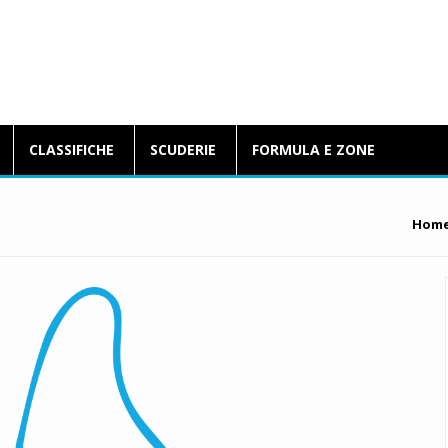
BlogFormulaE.it
CLASSIFICHE
SCUDERIE
FORMULA E ZONE
Hom