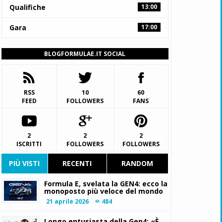
Qualifiche
13:00
Gara
17:00
BLOGFORMULAE.IT SOCIAL
RSS
10
60
FEED
FOLLOWERS
FANS
2
2
2
ISCRITTI
FOLLOWERS
FOLLOWERS
PIÙ VISTI
RECENTI
RANDOM
Formula E, svelata la GEN4: ecco la
monoposto più veloce del mondo
21 aprile 2026
484
Longo entusiasta della Gen4: «È