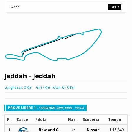
Gara
18:05
Jeddah - Jeddah
Lunghezza: 0 Km
Giri / Km Totali: 0 / 0 Km
PROVE LIBERE 1
- 14/02/2025
(ORE 19:00 - 19:55)
P.
Casco
Pilota
Naz.
Scuderia
Tempo
1
Rowland O.
UK
Nissan
1:15.849