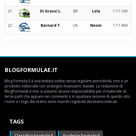
21
Di Grassi L.
BR
Lola
1:17.160
22
Barnard T.
UK
Neom
1:17.469
BLOGFORMULAE.IT
Blog Formula E è una testata online senza regolare periodicità, non è un
prodotto editoriale con sostegno finanziario statale. La redazione di
BlogFormulaE.it non si assume alcuna responsabilità per il materiale di
terze-parti che appare nei commenti o in qualsiasi sezione di questo sito.
I nomi e i logo dei teams sono marchi registrati dai teams indicati.
TAGS
Classifica Formula E
Scuderie Formula E