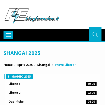
BlogFor
Toggle
navigation
SHANGAI 2025
Home
Eprix 2025
Shangai
Prove Libere 1
31 MAGGIO 2025
Libere 1
10:00
Libere 2
02:00
Qualifiche
04:20