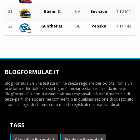
21
Buemi S.
CH
Envision
1:10.611
22
Gunther M.
DE
Penske
1:11.143
BLOGFORMULAE.IT
Blog Formula E è una testata online senza regolare periodicità, non è un
prodotto editoriale con sostegno finanziario statale. La redazione di
BlogFormulaE.it non si assume alcuna responsabilità per il materiale di
terze-parti che appare nei commenti o in qualsiasi sezione di questo sito.
I nomi e i logo dei teams sono marchi registrati dai teams indicati.
TAGS
Classifica Formula E
Scuderie Formula E