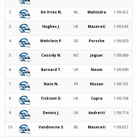
2
De Vries N.
NL
Mahindra
1:09.412
3
Hughes J.
UK
Maserati
1:09.543
4
Wehrlein P.
DE
Porsche
1:09.629
5
Cassidy N.
NZ
Jaguar
1:09.686
6
Barnard T.
UK
Neom
1:09.690
7
Nato N.
FR
Nissan
1:09.701
8
Ticktum D.
UK
Cupra
1:09.708
9
Dennis J.
UK
Andretti
1:09.714
10
Vandoorne S.
BE
Maserati
1:09.872