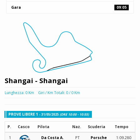
Gara
09:05
Shangai - Shangai
Lunghezza: 0 Km
Giri / Km Totali: 0 / 0 Km
PROVE LIBERE 1
- 31/05/2025
(ORE 10:00 - 10:55)
P.
Casco
Pilota
Naz.
Scuderia
Tempo
1
Da Costa A.
PT
Porsche
1:09.280