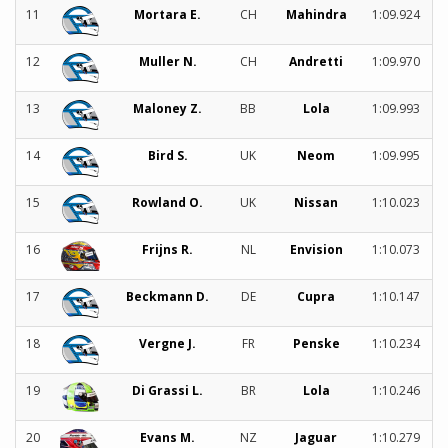
11
Mortara E.
CH
Mahindra
1:09.924
12
Muller N.
CH
Andretti
1:09.970
13
Maloney Z.
BB
Lola
1:09.993
14
Bird S.
UK
Neom
1:09.995
15
Rowland O.
UK
Nissan
1:10.023
16
Frijns R.
NL
Envision
1:10.073
17
Beckmann D.
DE
Cupra
1:10.147
18
Vergne J.
FR
Penske
1:10.234
19
Di Grassi L.
BR
Lola
1:10.246
20
Evans M.
NZ
Jaguar
1:10.279