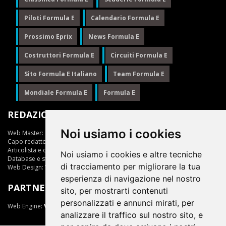
Piloti Formula E
Calendario Formula E
Prossimo Eprix
News Formula E
Costruttori Formula E
Circuiti Formula E
Sito Formula E Italiano
Team Formula E
Mondiale Formula E
Formula E
REDAZIONE
Noi usiamo i cookies
Web Master:
Ing.Daniele Muscarella
Capo redattore:
Giuseppe Cianci
Articolista e opinionista:
Giuseppe Cianci
Noi usiamo i cookies e altre tecniche
Database e statistiche:
Marcella Toschi
di tracciamento per migliorare la tua
Web Design:
Vittorio Arena
esperienza di navigazione nel nostro
PARTNER
sito, per mostrarti contenuti
personalizzati e annunci mirati, per
Web Engine:
ViDa 3.0
analizzare il traffico sul nostro sito, e