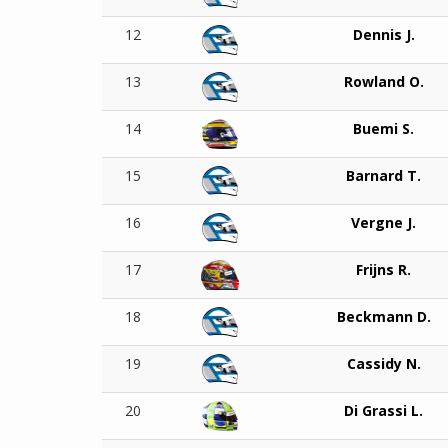
12
Dennis J.
13
Rowland O.
14
Buemi S.
15
Barnard T.
16
Vergne J.
17
Frijns R.
18
Beckmann D.
19
Cassidy N.
20
Di Grassi L.