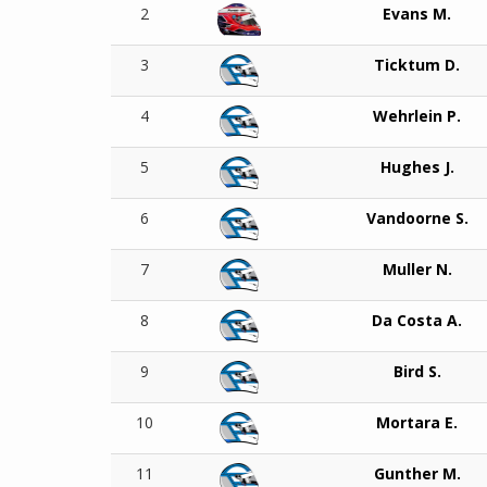
2
Evans M.
3
Ticktum D.
4
Wehrlein P.
5
Hughes J.
6
Vandoorne S.
7
Muller N.
8
Da Costa A.
9
Bird S.
10
Mortara E.
11
Gunther M.