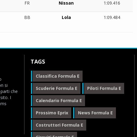
FR
Nissan
1:09.416
BB
Lola
1:09.484
TAGS
Classifica Formula E
o
n si
Scuderie Formula E
Piloti Formula E
-parti che
ito. I
Calendario Formula E
eams
Prossimo Eprix
News Formula E
Costruttori Formula E