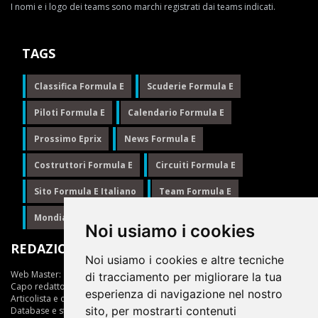
I nomi e i logo dei teams sono marchi registrati dai teams indicati.
TAGS
Classifica Formula E
Scuderie Formula E
Piloti Formula E
Calendario Formula E
Prossimo Eprix
News Formula E
Costruttori Formula E
Circuiti Formula E
Sito Formula E Italiano
Team Formula E
Mondiale Formula E
Formula E
Noi usiamo i cookies
REDAZIONE
Noi usiamo i cookies e altre tecniche
Web Master:
Ing.Daniele Muscarella
di tracciamento per migliorare la tua
Capo redattore:
Giuseppe Cianci
esperienza di navigazione nel nostro
Articolista e opinionista:
Giuseppe Cianci
sito, per mostrarti contenuti
Database e statistiche:
Marcella Toschi