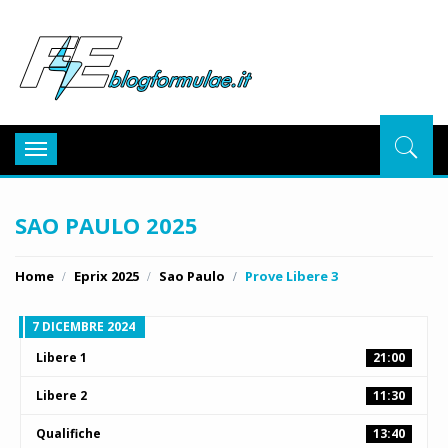
BlogFor
Toggle
navigation
SAO PAULO 2025
Home
Eprix 2025
Sao Paulo
Prove Libere 3
7 DICEMBRE 2024
Libere 1
21:00
Libere 2
11:30
Qualifiche
13:40