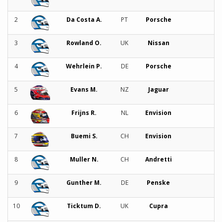
2
Da Costa A.
PT
Porsche
3
Rowland O.
UK
Nissan
4
Wehrlein P.
DE
Porsche
5
Evans M.
NZ
Jaguar
6
Frijns R.
NL
Envision
7
Buemi S.
CH
Envision
8
Muller N.
CH
Andretti
9
Gunther M.
DE
Penske
10
Ticktum D.
UK
Cupra