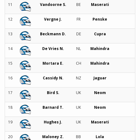
11
Vandoorne S.
BE
Maserati
12
Vergne J.
FR
Penske
13
Beckmann D.
DE
Cupra
14
De Vries N.
NL
Mahindra
15
Mortara E.
CH
Mahindra
16
Cassidy N.
NZ
Jaguar
17
Bird S.
UK
Neom
18
Barnard T.
UK
Neom
19
Hughes J.
UK
Maserati
20
Maloney Z.
BB
Lola