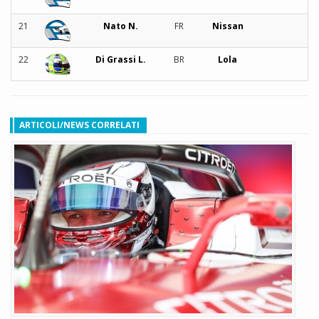
21
Nato N.
FR
Nissan
22
Di Grassi L.
BR
Lola
ARTICOLI/NEWS CORRELATI