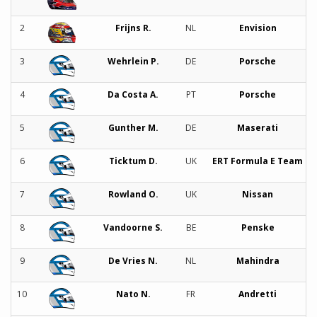
2
Frijns R.
NL
Envision
3
Wehrlein P.
DE
Porsche
4
Da Costa A.
PT
Porsche
5
Gunther M.
DE
Maserati
6
Ticktum D.
UK
ERT Formula E Team
7
Rowland O.
UK
Nissan
8
Vandoorne S.
BE
Penske
9
De Vries N.
NL
Mahindra
10
Nato N.
FR
Andretti