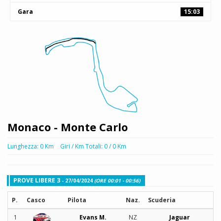
Gara
15:03
Monaco - Monte Carlo
Lunghezza: 0 Km
Giri / Km Totali: 0 / 0 Km
PROVE LIBERE 3
- 27/04/2024
(ORE 00:01 - 00:56)
P.
Casco
Pilota
Naz.
Scuderia
1
Evans M.
NZ
Jaguar