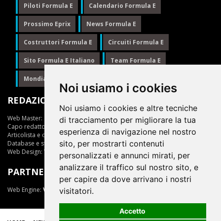
Piloti Formula E
Calendario Formula E
Prossimo Eprix
News Formula E
Costruttori Formula E
Circuiti Formula E
Sito Formula E Italiano
Team Formula E
Mondiale Formula E
Formula E
Noi usiamo i cookies
REDAZIONE
Noi usiamo i cookies e altre tecniche
Web Master:
Ing.Daniele Muscarella
di tracciamento per migliorare la tua
Capo redattore:
Giuseppe Cianci
esperienza di navigazione nel nostro
Articolista e opinionista:
Giuseppe Cianci
sito, per mostrarti contenuti
Database e statistiche:
Marcella Toschi
Web Design:
Vittorio Arena
personalizzati e annunci mirati, per
analizzare il traffico sul nostro sito, e
PARTNER
per capire da dove arrivano i nostri
Web Engine:
ViDa 3.0
visitatori.
Accetto