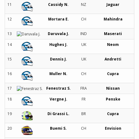
11
Cassidy N.
NZ
Jaguar
12
Mortara E.
CH
Mahindra
13
Daruvala J.
IND
Maserati
14
Hughes J.
UK
Neom
15
Dennis J.
UK
Andretti
16
Muller N.
CH
Cupra
17
Fenestraz S.
FRA
Nissan
18
Vergne J.
FR
Penske
19
Di Grassi L.
BR
Cupra
20
Buemi S.
CH
Envision