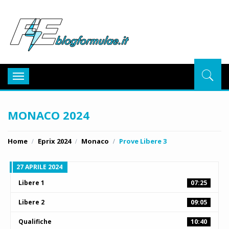
BlogFor
Toggle
navigation
MONACO 2024
Home
Eprix 2024
Monaco
Prove Libere 3
27 APRILE 2024
Libere 1
07:25
Libere 2
09:05
Qualifiche
10:40