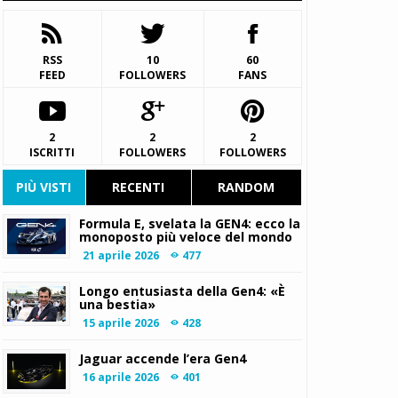
RSS
10
60
FEED
FOLLOWERS
FANS
2
2
2
ISCRITTI
FOLLOWERS
FOLLOWERS
PIÙ VISTI
RECENTI
RANDOM
Formula E, svelata la GEN4: ecco la
monoposto più veloce del mondo
21 aprile 2026
477
Longo entusiasta della Gen4: «È
una bestia»
15 aprile 2026
428
Jaguar accende l’era Gen4
16 aprile 2026
401