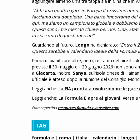
aggiungere almeno un'altra tappa sia in Cina che in A
"Abbiamo quattro gare in Europa il prossimo anno, q
facciamo una doppietta. Una parte importante del c
qui, ma siamo un campionato globale e dobbiamo esp
Questi sono i tre mercati chiave per noi: Cina, Sta
in ciascuno di questi mercati".
Guardando al futuro,
Longo
ha dichiarato:
"Entro il 
Questo sarebbe il calendario ideale della Formula E
Prima di pianificare oltre, però, resta da definire il c
previste il 30 maggio e il 20 giugno 2026 non sono anc
a
Giacarta
. Inoltre,
Sanya
, sull’isola cinese di Hain
ufficiale è atteso dopo la riunione del Consiglio Mond
Leggi anche:
La FIA pronta a rivoluzionare le gare
Leggi anche:
La Formula E apre ai giovani: verso u
Foto copertina
resources.formula-e.pulselive.com
TAG
formula e
|
roma
|
italia
|
calendario
|
longo
|