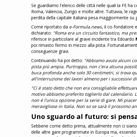
Se guardiamo l'elenco delle città nelle quali la FE ha
Roma, Valencia, Zurigo e molte altre. Tuttavia, le rag
perdita della capitale italiana pesa maggiormente su gr
Come riportato da
e-Formula.news
, il co-fondatore
dichiarato:
"Roma era un circuito fantastico, ma pres
riferisce in particolare al grave incidente tra Edoardo
poi rimasto fermo in mezzo alla pista. Fortunatamente,
conseguenze gravi.
Continuando ha poi detto:
"Abbiamo avuto alcuni coll
pista più ampia. Purtroppo, non c'era alcuna possibi
buca profonda anche solo 30 centimetri, si trova qu
all'interruzione dei lavori almeno per i successivi di
"Ci è stato detto che non era consigliabile effettu
motivo abbiamo preferito toglierlo dal calendario. 
non è l'unica opzione per la serie di gare. Mi piace
meravigliose in Italia. Non so se sarà il prossimo 
Uno sguardo al futuro: si pensa
Sebbene come detto prima, attualmente non ci siano i p
delle altre gare programmate in Europa ma, essendo