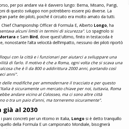
 corso, per poi andare via è davvero lungo: Berna, Misano, Parigi,
ioni di questo sviluppo non potrebbero essere più diverse. La
an parte dei piloti, poiché il circuito era molto amato da tutti.
 e Chief Championship Officer di Formula E, Alberto
Longo
, ha
entava alcuni limiti in termini di sicurezza"
. Lo spagnolo si
Mortara
e Sam
Bird
, dove quest'ultimo, finito in testacoda è
 nonostante l’alta velocità dell’impatto, nessuno dei piloti riportò
oqui con la città e i funzionari per aiutarci a sviluppare una
lità di farlo. Il motivo è che a Roma, ogni volta che si scava una
alcosa che è lì da 800 o addirittura 2000 anni, portando così
eci anni".
are delle modifiche per ammodernare il tracciato e per questo
L'Italia è sicuramente un mercato chiave per noi, tuttavia, Roma
rebbe andare vicino al Colosseo, ma ci sono altre città
anno o tra un paio d'anni, ma torneremo sicuramente".
 già al 2030
iani concreti per un ritorno in Italia,
Longo
si è detto tranquillo
 quello della Formula E un campionato Mondiale, bisognerà