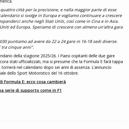
merica.
uattro città per la precisione, e nella maggior parte di esse
alendario si svolge in Europa e vogliamo continuare a crescere
anderci anche negli Stati Uniti, così come in Cina e in Asia.
ti Uniti ed Europa. Speriamo di crescere con almeno un'altra gara
2030 puntiamo ad avere da 22 a 24 gare in 16-18 sedi diverse.
 tra cinque anni".
alendario della stagione 2025/26. I Paesi ospitanti delle due gare
ora stati ufficializzati, ma si presume che la Formula E farà tappa
an, tornerà nel calendario dopo sei anni di assenza. L’annuncio
iale dello Sport Motoristico del 16 ottobre.
 di Formula E: ecco cosa cambierà
na serie di supporto come in F1