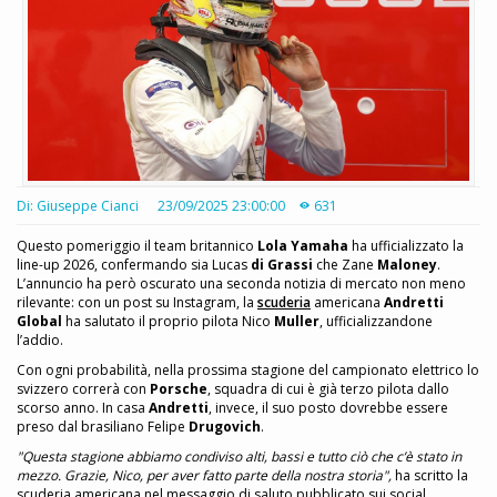
Di: Giuseppe Cianci
23/09/2025 23:00:00
631
Questo pomeriggio il team britannico
Lola Yamaha
ha ufficializzato la
line-up 2026, confermando sia Lucas
di Grassi
che Zane
Maloney
.
L’annuncio ha però oscurato una seconda notizia di mercato non meno
rilevante: con un post su Instagram, la
scuderia
americana
Andretti
Global
ha salutato il proprio pilota Nico
Muller
, ufficializzandone
l’addio.
Con ogni probabilità, nella prossima stagione del campionato elettrico lo
svizzero correrà con
Porsche
, squadra di cui è già terzo pilota dallo
scorso anno. In casa
Andretti
, invece, il suo posto dovrebbe essere
preso dal brasiliano Felipe
Drugovich
.
"Questa stagione abbiamo condiviso alti, bassi e tutto ciò che c’è stato in
mezzo. Grazie, Nico, per aver fatto parte della nostra storia",
ha scritto la
scuderia americana nel messaggio di saluto pubblicato sui social.