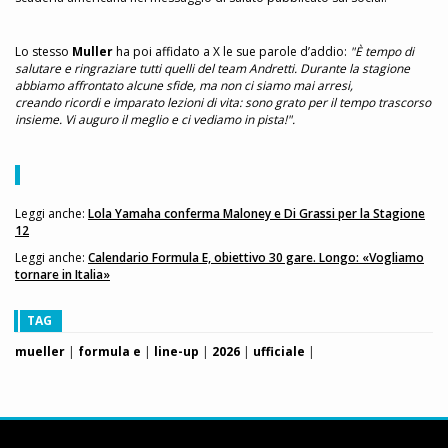
Lo stesso
Muller
ha poi affidato a X le sue parole d’addio:
"È tempo di
salutare e ringraziare tutti quelli del team Andretti. Durante la stagione
abbiamo affrontato alcune sfide, ma non ci siamo mai arresi,
creando ricordi e imparato lezioni di vita: sono grato per il tempo trascorso
insieme. Vi auguro il meglio e ci vediamo in pista!".
Leggi anche:
Lola Yamaha conferma Maloney e Di Grassi per la Stagione
12
Leggi anche:
Calendario Formula E, obiettivo 30 gare. Longo: «Vogliamo
tornare in Italia»
TAG
mueller
|
formula e
|
line-up
|
2026
|
ufficiale
|