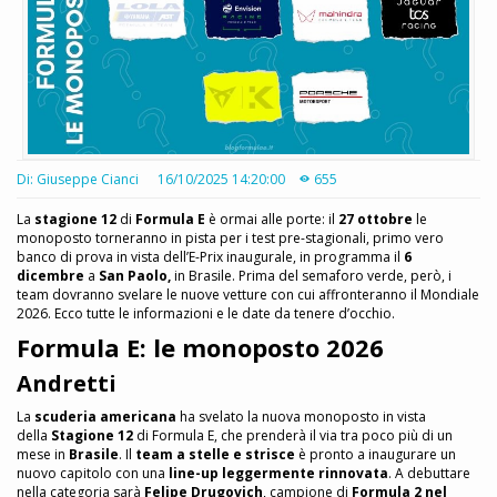
Di: Giuseppe Cianci
16/10/2025 14:20:00
655
La
stagione 12
di
Formula E
è ormai alle porte: il
27 ottobre
le
monoposto torneranno in pista per i test pre-stagionali, primo vero
banco di prova in vista dell’E-Prix inaugurale, in programma il
6
dicembre
a
San Paolo,
in Brasile. Prima del semaforo verde, però, i
team dovranno svelare le nuove vetture con cui affronteranno il Mondiale
2026. Ecco tutte le informazioni e le date da tenere d’occhio.
Formula E: le monoposto 2026
Andretti
La
scuderia americana
ha svelato la nuova monoposto in vista
della
Stagione 12
di Formula E, che prenderà il via tra poco più di un
mese in
Brasile
. Il
team a stelle e strisce
è pronto a inaugurare un
nuovo capitolo con una
line-up leggermente rinnovata
. A debuttare
nella categoria sarà
Felipe Drugovich
, campione di
Formula 2 nel