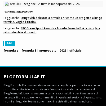
Foto
www.instagram.com
Leggi anche:
Drugovich è sicuro: «Formula E? Per me un progetto a lungo
termine. Voglio il titolo»
Leggi anche:
BBC Green Sport Awards - Trionfo Formula E: è la disciplina
più sostenibile al mondo
TAG
formula e
|
formula 1
|
monoposto
|
2026
|
ufficiale
|
BLOGFORMULAE.IT
Blog Formula E è una testata online senza regolare periodicità, non è un
prodotto editoriale con sostegno finanziario statale. La redazione di
BlogFormulaE.it non si assume alcuna responsabilità per il materiale di
terze-parti che appare nei commenti o in qualsiasi sezione di questo sito.
I nomi e i logo dei teams sono marchi registrati dai teams indicati.