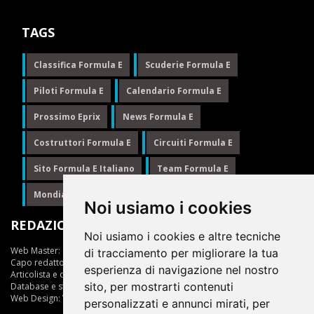
TAGS
Classifica Formula E
Scuderie Formula E
Piloti Formula E
Calendario Formula E
Prossimo Eprix
News Formula E
Costruttori Formula E
Circuiti Formula E
Sito Formula E Italiano
Team Formula E
Mondiale Formula E
Formula E
Noi usiamo i cookies
REDAZIONE
Noi usiamo i cookies e altre tecniche
Web Master:
Ing.Daniele Muscarella
di tracciamento per migliorare la tua
Capo redattore:
Giuseppe Cianci
esperienza di navigazione nel nostro
Articolista e opinionista:
Giuseppe Cianci
sito, per mostrarti contenuti
Database e statistiche:
Marcella Toschi
Web Design:
Vittorio Arena
personalizzati e annunci mirati, per